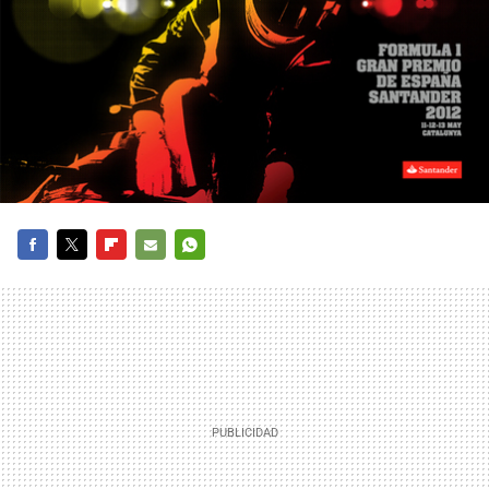
FACEBOOK
TWITTER
FLIPBOARD
E-
WHATSAPP
MAIL