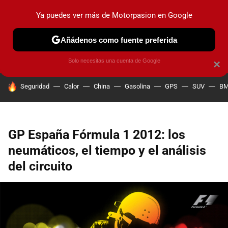
Ya puedes ver más de Motorpasion en Google
PRUEBAS
COCHES ELÉCTRICOS
OBSERVATORIO
F1
Añádenos como fuente preferida
Solo necesitas una cuenta de Google
×
HOY SE HABLA DE
Seguridad
Calor
China
Gasolina
GPS
SUV
B
GP España Fórmula 1 2012: los
neumáticos, el tiempo y el análisis
del circuito