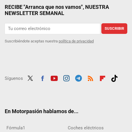
RECIBE "Arranca que nos vamos", NUESTRA
NEWSLETTER SEMANAL
SUSCRIBIR
Suscribiéndote aceptas nuestra
política de privacidad
Síguenos
Twit
Fac
Yout
Inst
Tele
RSS
Flip
Tikt
ter
ebo
ube
agra
gra
boar
ok
ok
m
m
d
En Motorpasión hablamos de...
Fórmula1
Coches eléctricos