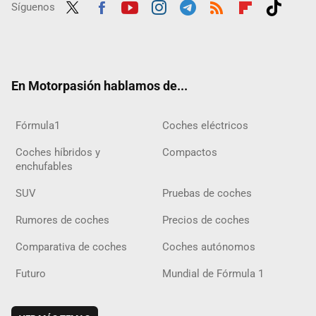
Síguenos
Twit
Fac
Yout
Inst
Tele
RSS
Flip
Tikt
ter
ebo
ube
agra
gra
boar
ok
ok
m
m
d
En Motorpasión hablamos de...
Fórmula1
Coches eléctricos
Coches híbridos y
Compactos
enchufables
SUV
Pruebas de coches
Rumores de coches
Precios de coches
Comparativa de coches
Coches autónomos
Futuro
Mundial de Fórmula 1