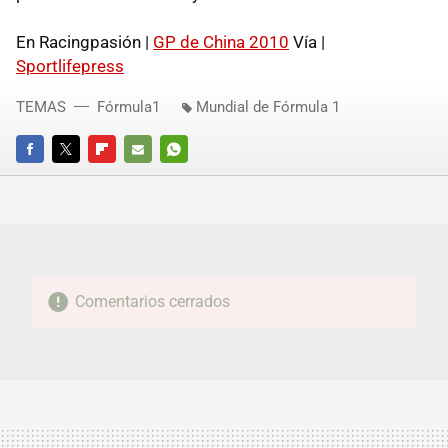
En Racingpasión |
GP de China 2010
Vía |
Sportlifepress
TEMAS
Fórmula1
Mundial de Fórmula 1
FACEBOOK
TWITTER
FLIPBOARD
E-
WHATSAPP
MAIL
Comentarios cerrados