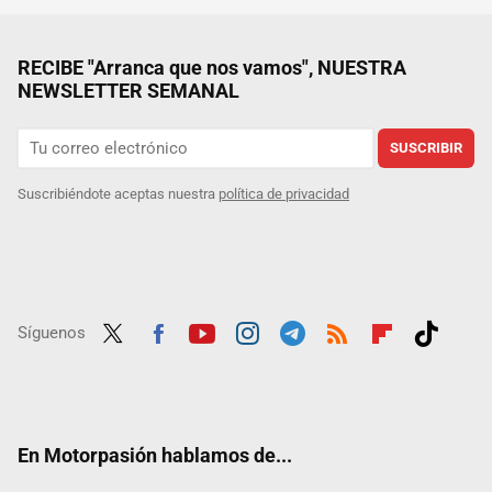
RECIBE "Arranca que nos vamos", NUESTRA
NEWSLETTER SEMANAL
SUSCRIBIR
Suscribiéndote aceptas nuestra
política de privacidad
Síguenos
Twit
Fac
Yout
Inst
Tele
RSS
Flip
Tikt
ter
ebo
ube
agra
gra
boar
ok
ok
m
m
d
En Motorpasión hablamos de...