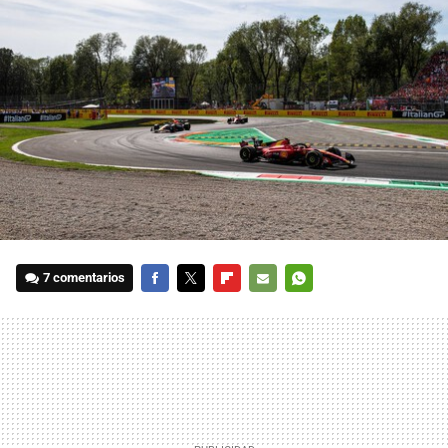
7 comentarios
FACEBOOK
TWITTER
FLIPBOARD
E-
WHATSAPP
MAIL