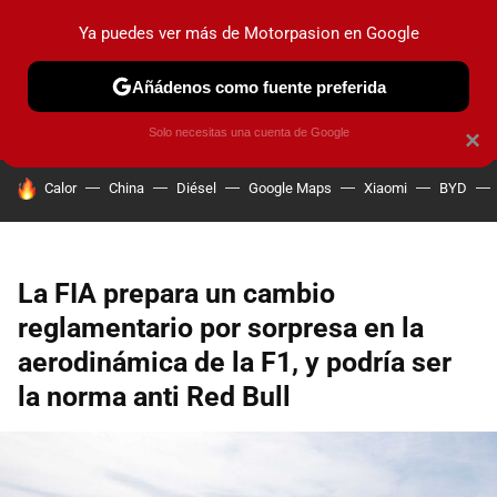
Ya puedes ver más de Motorpasion en Google
PRUEBAS
COCHES ELÉCTRICOS
OBSERVATORIO
F1
Añádenos como fuente preferida
Solo necesitas una cuenta de Google
×
HOY SE HABLA DE
Calor
China
Diésel
Google Maps
Xiaomi
BYD
La FIA prepara un cambio
reglamentario por sorpresa en la
aerodinámica de la F1, y podría ser
la norma anti Red Bull