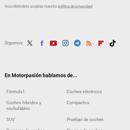
Suscribiéndote aceptas nuestra
política de privacidad
Síguenos
Twit
Fac
Yout
Inst
Tele
RSS
Flip
Tikt
ter
ebo
ube
agra
gra
boar
ok
ok
m
m
d
En Motorpasión hablamos de...
Fórmula1
Coches eléctricos
Coches híbridos y
Compactos
enchufables
SUV
Pruebas de coches