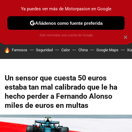
Ya puedes ver más de Motorpasion en Google
PRUEBAS
COCHES ELÉCTRICOS
OBSERVATORIO
F1
Añádenos como fuente preferida
Solo necesitas una cuenta de Google
×
HOY SE HABLA DE
Famosos
Seguridad
Calor
China
Google Maps
Xi
Un sensor que cuesta 50 euros
estaba tan mal calibrado que le ha
hecho perder a Fernando Alonso
miles de euros en multas