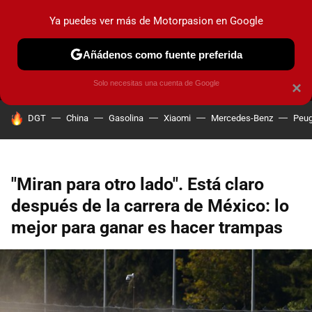
Ya puedes ver más de Motorpasion en Google
MENÚ
NUEVO
Añádenos como fuente preferida
PRUEBAS
COCHES ELÉCTRICOS
OBSERVATORIO
F1
Solo necesitas una cuenta de Google
×
HOY SE HABLA DE
DGT
China
Gasolina
Xiaomi
Mercedes-Benz
Peug
"Miran para otro lado". Está claro
después de la carrera de México: lo
mejor para ganar es hacer trampas