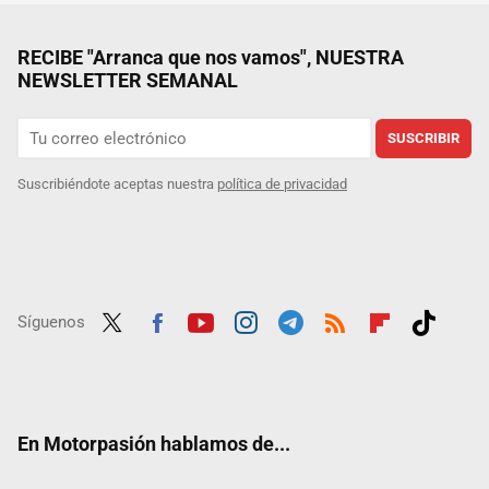
RECIBE "Arranca que nos vamos", NUESTRA
NEWSLETTER SEMANAL
SUSCRIBIR
Suscribiéndote aceptas nuestra
política de privacidad
Síguenos
Twit
Fac
Yout
Inst
Tele
RSS
Flip
Tikt
ter
ebo
ube
agra
gra
boar
ok
ok
m
m
d
En Motorpasión hablamos de...