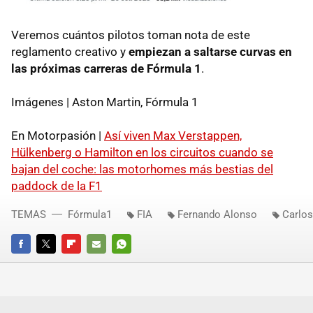
Veremos cuántos pilotos toman nota de este
reglamento creativo y
empiezan a saltarse curvas en
las próximas carreras de Fórmula 1
.
Imágenes | Aston Martin, Fórmula 1
En Motorpasión |
Así viven Max Verstappen,
Hülkenberg o Hamilton en los circuitos cuando se
bajan del coche: las motorhomes más bestias del
paddock de la F1
TEMAS
Fórmula1
FIA
Fernando Alonso
Carlos
FACEBOOK
TWITTER
FLIPBOARD
E-
WHATSAPP
MAIL