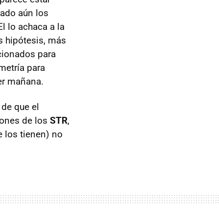
rado aún los
l lo achaca a la
as hipótesis, más
ncionados para
metría para
ner mañana.
 de que el
iones de los
STR
,
 los tienen) no