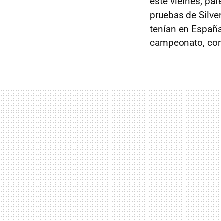
este viernes, pa
pruebas de Silve
tenían en España,
campeonato, como