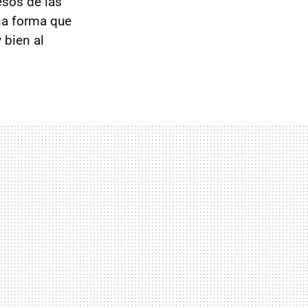
esos de las
na forma que
 bien al