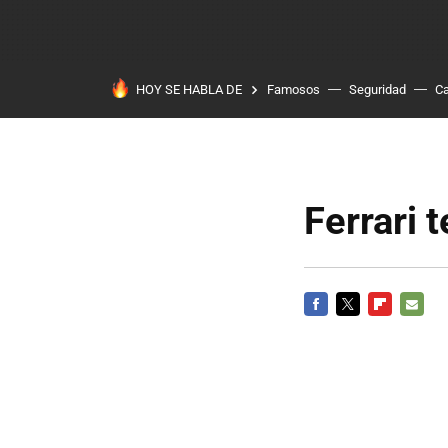
HOY SE HABLA DE
Famosos
Seguridad
Ca
Ferrari 
FACEBOOK
TWITTER
FLIPBOARD
E-
MAIL