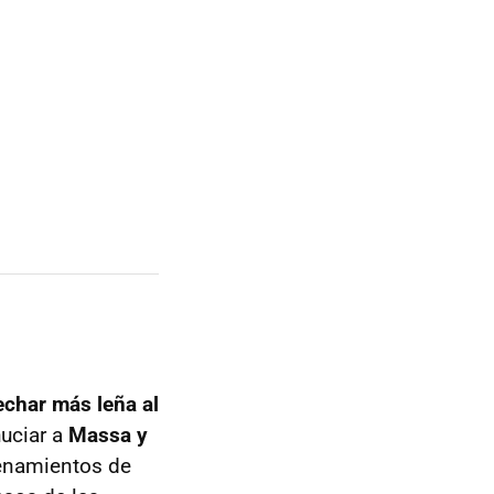
echar más leña al
huciar a
Massa y
renamientos de