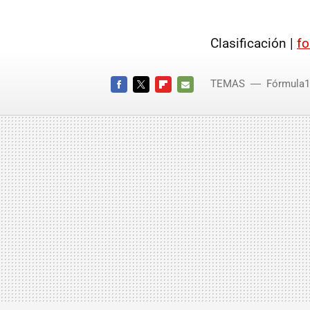
Clasificación |
f
TEMAS
Fórmula1
FACEBOOK
TWITTER
FLIPBOARD
E-
MAIL