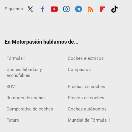
Síguenos
Twit
Fac
Yout
Inst
Tele
RSS
Flip
Tikt
ter
ebo
ube
agra
gra
boar
ok
ok
m
m
d
En Motorpasión hablamos de...
Fórmula1
Coches eléctricos
Coches híbridos y
Compactos
enchufables
SUV
Pruebas de coches
Rumores de coches
Precios de coches
Comparativa de coches
Coches autónomos
Futuro
Mundial de Fórmula 1