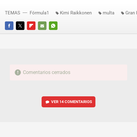
TEMAS
Fórmula1
Kimi Raikkonen
multa
Gran 
FACEBOOK
TWITTER
FLIPBOARD
E-
WHATSAPP
MAIL
Comentarios cerrados
VER
14 COMENTARIOS