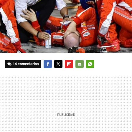
14 comentarios
FACEBOOK
TWITTER
FLIPBOARD
E-
WHATSAPP
MAIL