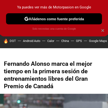
Ya puedes ver más de Motorpasion en Google
PRUEBAS
COCHES ELÉCTRICOS
OBSERVATORIO
F1
Añádenos como fuente preferida
Solo necesitas una cuenta de Google
×
HOY SE HABLA DE
DGT
Android Auto
Calor
China
GPS
Google Maps
Fernando Alonso marca el mejor
tiempo en la primera sesión de
entrenamientos libres del Gran
Premio de Canadá