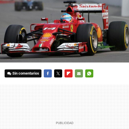
Sin comentarios
FACEBOOK
TWITTER
FLIPBOARD
E-
WHATSAPP
MAIL