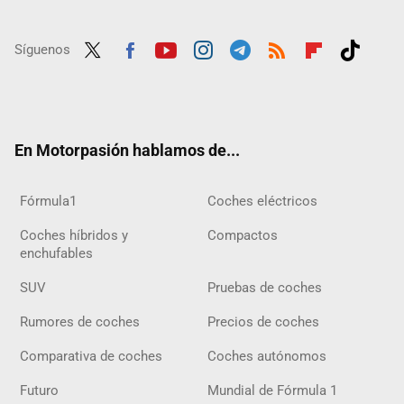
Síguenos
Twit
Fac
Yout
Inst
Tele
RSS
Flip
Tikt
ter
ebo
ube
agra
gra
boar
ok
ok
m
m
d
En Motorpasión hablamos de...
Fórmula1
Coches eléctricos
Coches híbridos y
Compactos
enchufables
SUV
Pruebas de coches
Rumores de coches
Precios de coches
Comparativa de coches
Coches autónomos
Futuro
Mundial de Fórmula 1