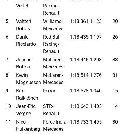
Vettel
Racing-
Renault
5
Valtteri
Williams-
1:18.361
1.123
20
Bottas
Mercedes
6
Daniel
Red Bull
1:18.435
1.197
26
Ricciardo
Racing-
Renault
7
Jenson
McLaren-
1:18.446
1.208
33
Button
Mercedes
8
Kevin
McLaren-
1:18.514
1.276
31
Magnussen
Mercedes
9
Kimi
Ferrari
1:18.578
1.340
15
Räikkönen
10
Jean-Eric
STR-
1:18.643
1.405
14
Vergne
Renault
11
Nico
Force India-
1:18.733
1.495
30
Hulkenberg
Mercedes