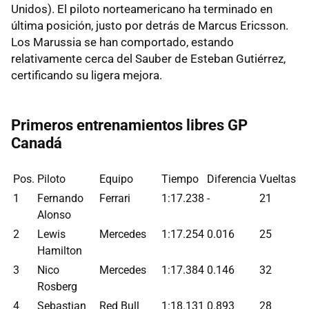
Unidos). El piloto norteamericano ha terminado en
última posición, justo por detrás de Marcus Ericsson.
Los Marussia se han comportado, estando
relativamente cerca del Sauber de Esteban Gutiérrez,
certificando su ligera mejora.
Primeros entrenamientos libres GP
Canadá
Pos.
Piloto
Equipo
Tiempo
Diferencia
Vueltas
1
Fernando
Ferrari
1:17.238
-
21
Alonso
2
Lewis
Mercedes
1:17.254
0.016
25
Hamilton
3
Nico
Mercedes
1:17.384
0.146
32
Rosberg
4
Sebastian
Red Bull
1:18.131
0.893
28