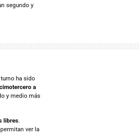
 un segundo y
 turno ha sido
ecimotercero a
do y medio más
 libres
.
permitan ver la