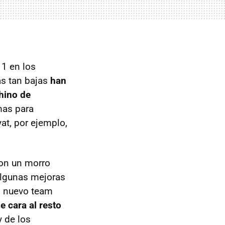
 1 en los
as tan bajas
han
chino de
emas para
at, por ejemplo,
on un morro
algunas mejoras
el nuevo team
 cara al resto
y de los