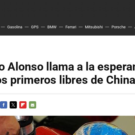
Gasolina
GPS
BMW
Ferrari
Mitsubishi
Porsche
 Alonso llama a la espera
los primeros libres de Chin
FACEBOOK
TWITTER
FLIPBOARD
E-
MAIL