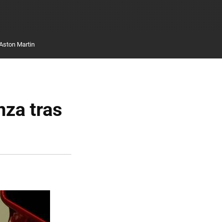
Aston Martin
nza tras
a