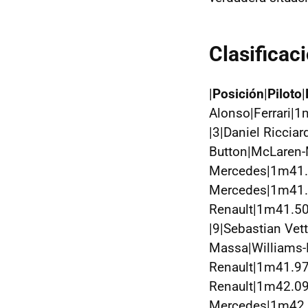
Clasificac
|
Posición
|
Piloto
|
Alonso|Ferrari|
|3|Daniel Riccia
Button|McLaren-
Mercedes|1m41.1
Mercedes|1m41.3
Renault|1m41.50
|9|Sebastian Vet
Massa|Williams-
Renault|1m41.97
Renault|1m42.090
Mercedes|1m42.2