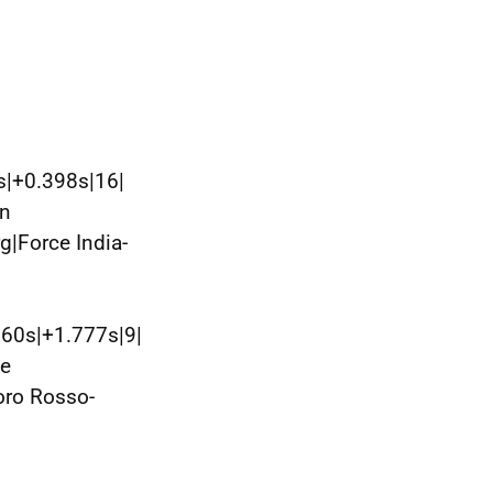
s|+0.398s|16|
on
|Force India-
60s|+1.777s|9|
pe
oro Rosso-