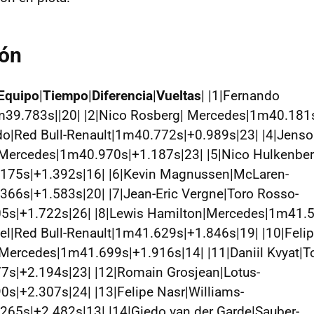
ión
Equipo
|
Tiempo
|
Diferencia
|
Vueltas
| |1|Fernando
1m39.783s||20| |2|Nico Rosberg| Mercedes|1m40.181
rdo|Red Bull-Renault|1m40.772s|+0.989s|23| |4|Jens
Mercedes|1m40.970s|+1.187s|23| |5|Nico Hulkenberg
75s|+1.392s|16| |6|Kevin Magnussen|McLaren-
66s|+1.583s|20| |7|Jean-Eric Vergne|Toro Rosso-
5s|+1.722s|26| |8|Lewis Hamilton|Mercedes|1m41.5
tel|Red Bull-Renault|1m41.629s|+1.846s|19| |10|Feli
Mercedes|1m41.699s|+1.916s|14| |11|Daniil Kvyat|T
7s|+2.194s|23| |12|Romain Grosjean|Lotus-
s|+2.307s|24| |13|Felipe Nasr|Williams-
65s|+2.482s|13| |14|Giedo van der Garde|Sauber-