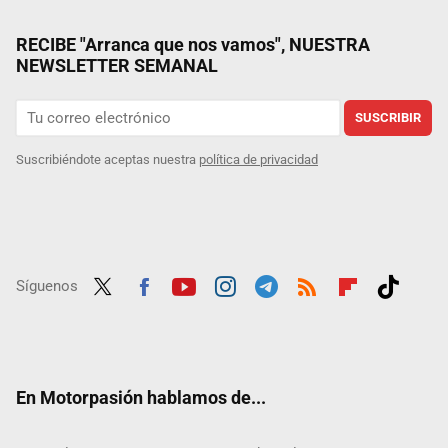
RECIBE "Arranca que nos vamos", NUESTRA
NEWSLETTER SEMANAL
SUSCRIBIR
Suscribiéndote aceptas nuestra
política de privacidad
Síguenos
Twit
Fac
Yout
Inst
Tele
RSS
Flip
Tikt
ter
ebo
ube
agra
gra
boar
ok
ok
m
m
d
En Motorpasión hablamos de...