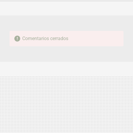
FACEBOOK
TWITTER
FLIPBOARD
E-
WHATSAPP
MAIL
Comentarios cerrados