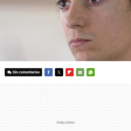
Sin comentarios
FACEBOOK
TWITTER
FLIPBOARD
E-
WHATSAPP
MAIL