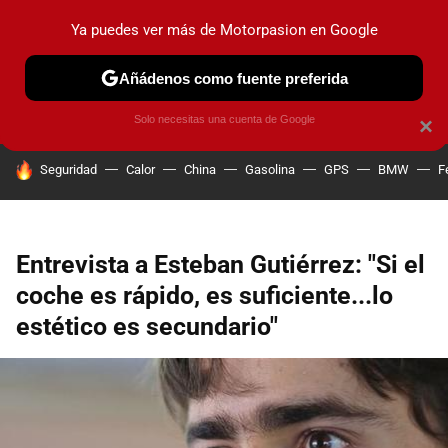
Ya puedes ver más de Motorpasion en Google
PRUEBAS
COCHES ELÉCTRICOS
OBSERVATORIO
F1
Añádenos como fuente preferida
Solo necesitas una cuenta de Google
×
HOY SE HABLA DE
Seguridad
Calor
China
Gasolina
GPS
BMW
F
Entrevista a Esteban Gutiérrez: "Si el
coche es rápido, es suficiente...lo
estético es secundario"