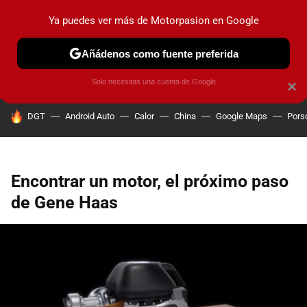
Ya puedes ver más de Motorpasion en Google
PRUEBAS
COCHES ELÉCTRICOS
OBSERVATORIO
F1
Añádenos como fuente preferida
Solo necesitas una cuenta de Google
×
HOY SE HABLA DE
DGT
Android Auto
Calor
China
Google Maps
Pors
Encontrar un motor, el próximo paso
de Gene Haas