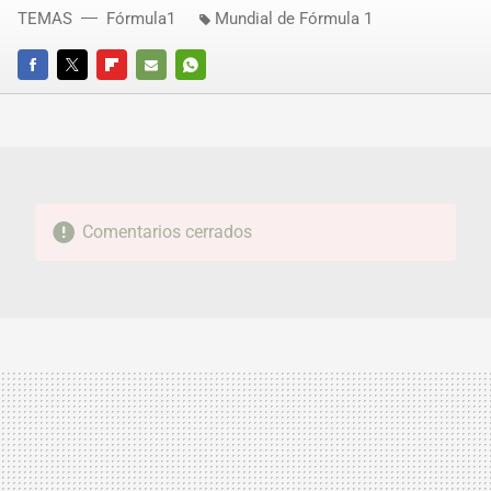
TEMAS
Fórmula1
Mundial de Fórmula 1
FACEBOOK
TWITTER
FLIPBOARD
E-
WHATSAPP
MAIL
Comentarios cerrados