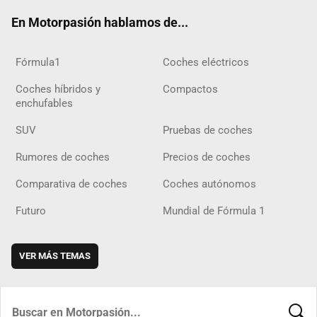
ok
m
m
d
En Motorpasión hablamos de...
Fórmula1
Coches eléctricos
Coches híbridos y
Compactos
enchufables
SUV
Pruebas de coches
Rumores de coches
Precios de coches
Comparativa de coches
Coches autónomos
Futuro
Mundial de Fórmula 1
VER MÁS TEMAS