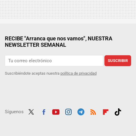
RECIBE "Arranca que nos vamos", NUESTRA
NEWSLETTER SEMANAL
SUSCRIBIR
Suscribiéndote aceptas nuestra
política de privacidad
Síguenos
Twit
Fac
Yout
Inst
Tele
RSS
Flip
Tikt
ter
ebo
ube
agra
gra
boar
ok