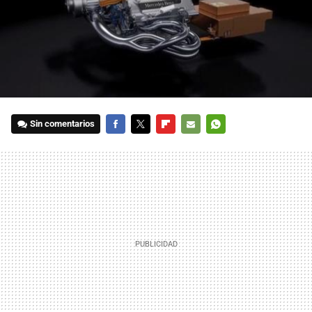
Sin comentarios
FACEBOOK
TWITTER
FLIPBOARD
E-
WHATSAPP
MAIL