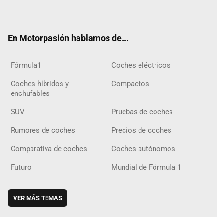
ter
ebo
ube
agra
gra
boar
ok
ok
m
m
d
En Motorpasión hablamos de...
Fórmula1
Coches eléctricos
Coches híbridos y
Compactos
enchufables
SUV
Pruebas de coches
Rumores de coches
Precios de coches
Comparativa de coches
Coches autónomos
Futuro
Mundial de Fórmula 1
VER MÁS TEMAS