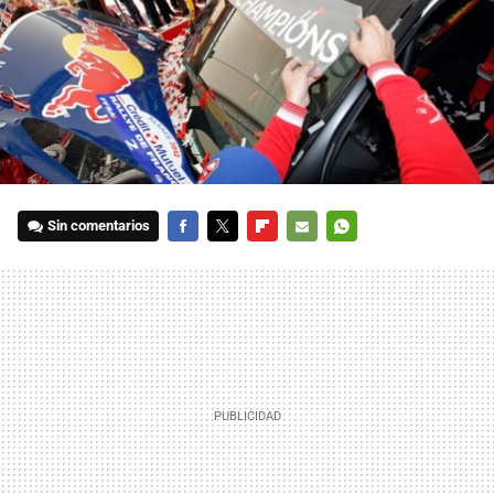
Sin comentarios
FACEBOOK
TWITTER
FLIPBOARD
E-
WHATSAPP
MAIL