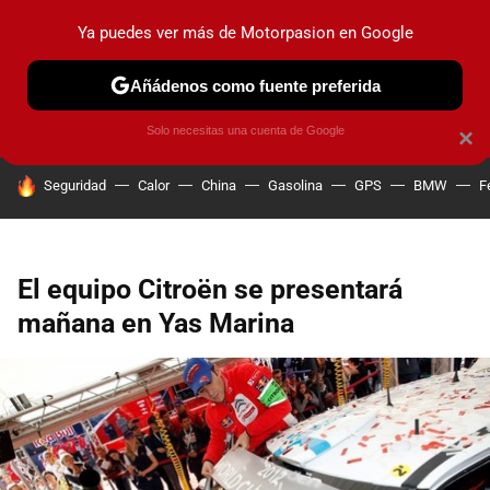
Ya puedes ver más de Motorpasion en Google
PRUEBAS
COCHES ELÉCTRICOS
OBSERVATORIO
F1
Añádenos como fuente preferida
Solo necesitas una cuenta de Google
×
HOY SE HABLA DE
Seguridad
Calor
China
Gasolina
GPS
BMW
F
El equipo Citroën se presentará
mañana en Yas Marina