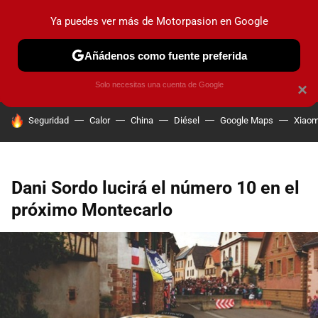
Ya puedes ver más de Motorpasion en Google
PRUEBAS
COCHES ELÉCTRICOS
OBSERVATORIO
F1
Añádenos como fuente preferida
Solo necesitas una cuenta de Google
×
HOY SE HABLA DE
Seguridad
Calor
China
Diésel
Google Maps
Xiaom
Dani Sordo lucirá el número 10 en el
próximo Montecarlo