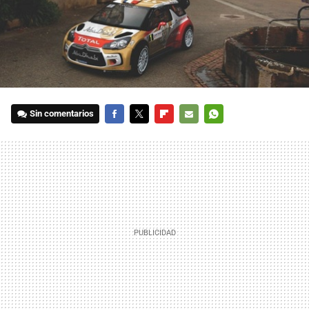
Sin comentarios
FACEBOOK
TWITTER
FLIPBOARD
E-
WHATSAPP
MAIL