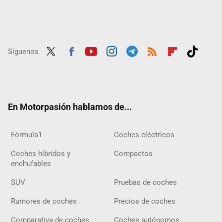
Síguenos
Twit
Fac
Yout
Inst
Tele
RSS
Flip
Tikt
ter
ebo
ube
agra
gra
boar
ok
ok
m
m
d
En Motorpasión hablamos de...
Fórmula1
Coches eléctricos
Coches híbridos y
Compactos
enchufables
SUV
Pruebas de coches
Rumores de coches
Precios de coches
Comparativa de coches
Coches autónomos