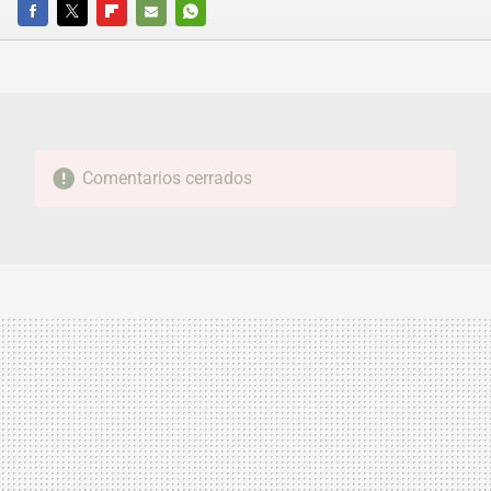
FACEBOOK
TWITTER
FLIPBOARD
E-
WHATSAPP
MAIL
Comentarios cerrados