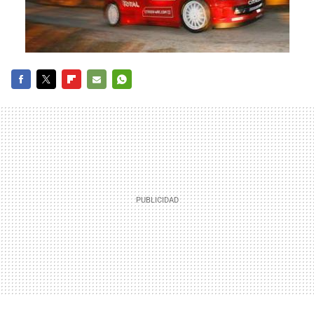
FACEBOOK
TWITTER
FLIPBOARD
E-
WHATSAPP
MAIL