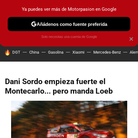
Ya puedes ver más de Motorpasion en Google
PRUEBAS
COCHES ELÉCTRICOS
OBSERVATORIO
F1
Añádenos como fuente preferida
Solo necesitas una cuenta de Google
×
HOY SE HABLA DE
DGT
China
Gasolina
Xiaomi
Mercedes-Benz
Alem
Dani Sordo empieza fuerte el
Montecarlo... pero manda Loeb