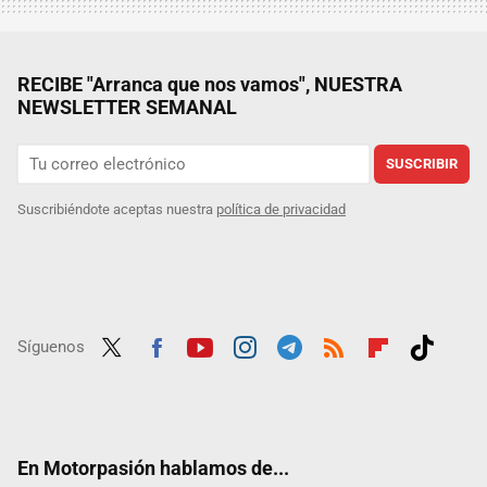
RECIBE "Arranca que nos vamos", NUESTRA
NEWSLETTER SEMANAL
SUSCRIBIR
Suscribiéndote aceptas nuestra
política de privacidad
Síguenos
Twit
Fac
Yout
Inst
Tele
RSS
Flip
Tikt
ter
ebo
ube
agra
gra
boar
ok
ok
m
m
d
En Motorpasión hablamos de...