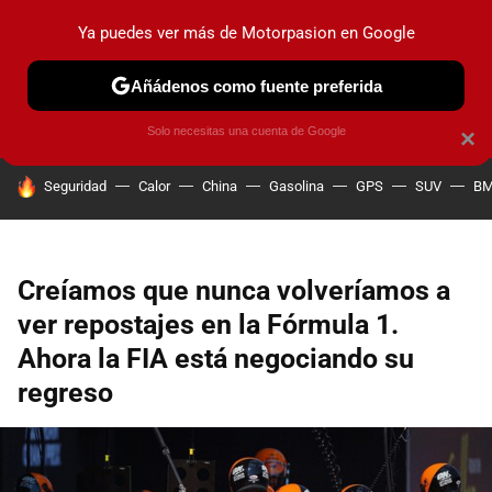
Ya puedes ver más de Motorpasion en Google
PRUEBAS
COCHES ELÉCTRICOS
OBSERVATORIO
F1
Añádenos como fuente preferida
Solo necesitas una cuenta de Google
×
HOY SE HABLA DE
Seguridad
Calor
China
Gasolina
GPS
SUV
B
Creíamos que nunca volveríamos a
ver repostajes en la Fórmula 1.
Ahora la FIA está negociando su
regreso