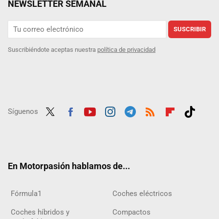
NEWSLETTER SEMANAL
SUSCRIBIR
Suscribiéndote aceptas nuestra
política de privacidad
Síguenos
Twit
Fac
Yout
Inst
Tele
RSS
Flip
Tikt
ter
ebo
ube
agra
gra
boar
ok
ok
m
m
d
En Motorpasión hablamos de...
Fórmula1
Coches eléctricos
Coches híbridos y
Compactos