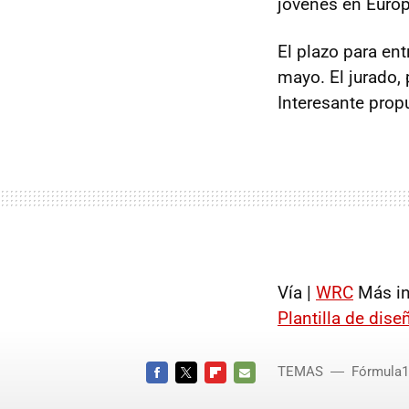
jóvenes en Europ
El plazo para ent
mayo. El jurado, 
Interesante prop
Vía |
WRC
Más in
Plantilla de dise
TEMAS
Fórmula1
FACEBOOK
TWITTER
FLIPBOARD
E-