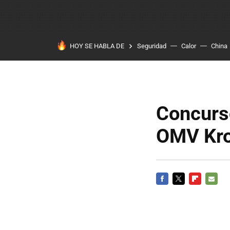
HOY SE HABLA DE
Seguridad
Calor
China
Concurso
OMV Kr
FACEBOOK
TWITTER
FLIPBOARD
E-
MAIL