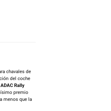
ra chavales de
ación del coche
l
ADAC Rally
osísimo premio
ada menos que la