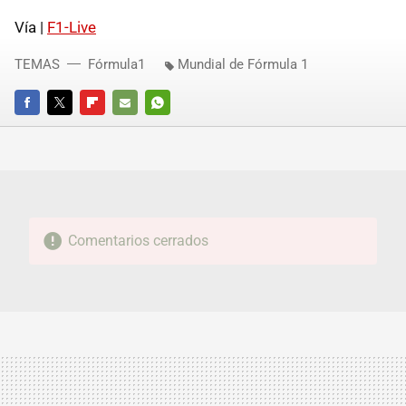
Vía |
F1-Live
TEMAS
Fórmula1
Mundial de Fórmula 1
FACEBOOK
TWITTER
FLIPBOARD
E-
WHATSAPP
MAIL
Comentarios cerrados