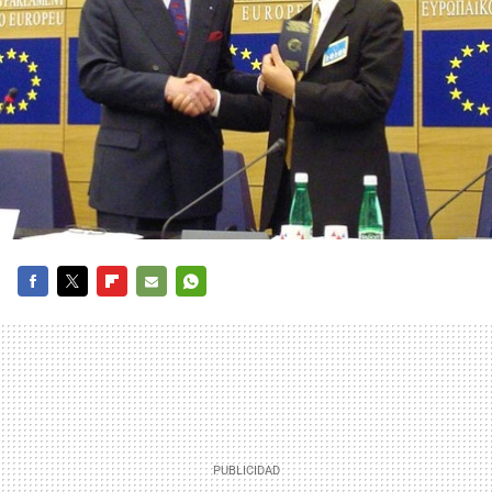
FACEBOOK
TWITTER
FLIPBOARD
E-
WHATSAPP
MAIL