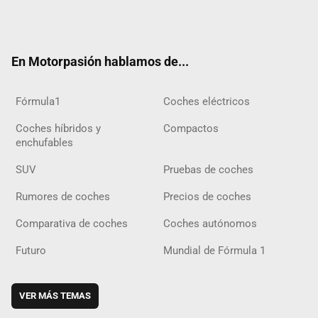
Twit
Fac
Yout
Inst
Tele
RSS
Flip
Tikt
ter
ebo
ube
agra
gra
boar
ok
ok
m
m
d
En Motorpasión hablamos de...
Fórmula1
Coches eléctricos
Coches híbridos y
Compactos
enchufables
SUV
Pruebas de coches
Rumores de coches
Precios de coches
Comparativa de coches
Coches autónomos
Futuro
Mundial de Fórmula 1
VER MÁS TEMAS