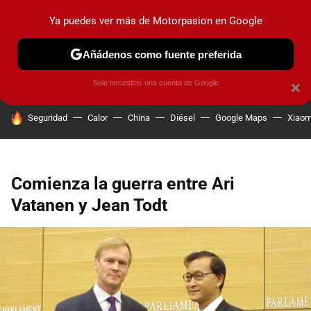
Ya puedes ver más de Motorpasion en Google
PRUEBAS
COCHES ELÉCTRICOS
OBSERVATORIO
F1
Añádenos como fuente preferida
Solo necesitas una cuenta de Google
×
HOY SE HABLA DE
Seguridad
Calor
China
Diésel
Google Maps
Xiaom
Comienza la guerra entre Ari
Vatanen y Jean Todt