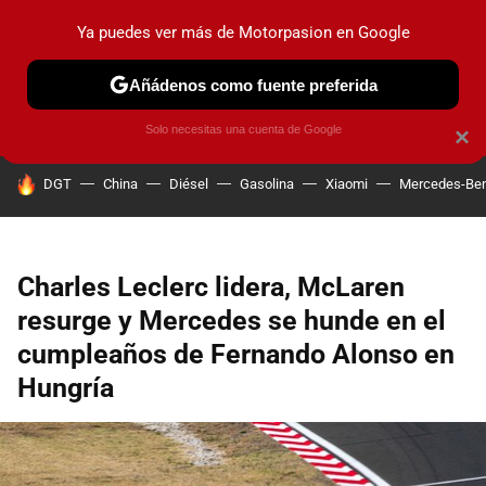
Ya puedes ver más de Motorpasion en Google
PRUEBAS
COCHES ELÉCTRICOS
OBSERVATORIO
F1
Añádenos como fuente preferida
Solo necesitas una cuenta de Google
×
HOY SE HABLA DE
DGT
China
Diésel
Gasolina
Xiaomi
Mercedes-Be
Charles Leclerc lidera, McLaren
resurge y Mercedes se hunde en el
cumpleaños de Fernando Alonso en
Hungría