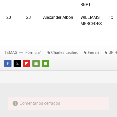
RBPT
20
23
Alexander Albon
WILLIAMS
1:20
MERCEDES
TEMAS
Fórmula1
Charles Leclerc
Ferrari
GP H
FACEBOOK
TWITTER
FLIPBOARD
E-
WHATSAPP
MAIL
Comentarios cerrados