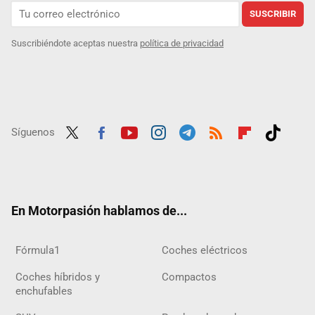
SUSCRIBIR
Suscribiéndote aceptas nuestra
política de privacidad
Síguenos
Twit
Fac
Yout
Inst
Tele
RSS
Flip
Tikt
ter
ebo
ube
agra
gra
boar
ok
ok
m
m
d
En Motorpasión hablamos de...
Fórmula1
Coches eléctricos
Coches híbridos y
Compactos
enchufables