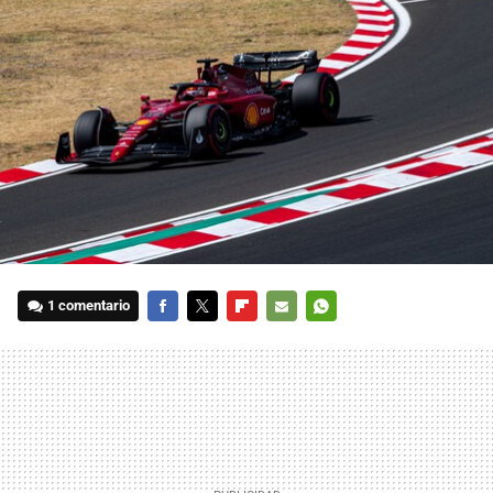
1 comentario
FACEBOOK
TWITTER
FLIPBOARD
E-
WHATSAPP
MAIL