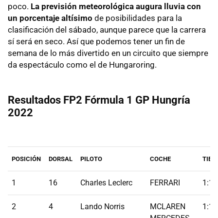
poco.
La previsión meteorológica augura lluvia con
un porcentaje altísimo
de posibilidades para la
clasificación del sábado, aunque parece que la carrera
sí será en seco. Así que podemos tener un fin de
semana de lo más divertido en un circuito que siempre
da espectáculo como el de Hungaroring.
Resultados FP2 Fórmula 1 GP Hungría
2022
POSICIÓN
DORSAL
PILOTO
COCHE
TIEM
1
16
Charles Leclerc
FERRARI
1:18
2
4
Lando Norris
MCLAREN
1:18