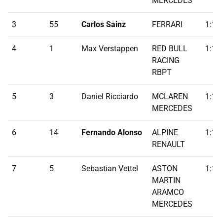
MERCEDES
3
55
Carlos Sainz
FERRARI
1:18
4
1
Max Verstappen
RED BULL
1:18
RACING
RBPT
5
3
Daniel Ricciardo
MCLAREN
1:18
MERCEDES
6
14
Fernando Alonso
ALPINE
1:19
RENAULT
7
5
Sebastian Vettel
ASTON
1:19
MARTIN
ARAMCO
MERCEDES