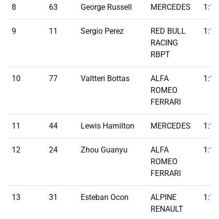
8
63
George Russell
MERCEDES
1:19
9
11
Sergio Perez
RED BULL
1:19
RACING
RBPT
10
77
Valtteri Bottas
ALFA
1:19
ROMEO
FERRARI
11
44
Lewis Hamilton
MERCEDES
1:19
12
24
Zhou Guanyu
ALFA
1:19
ROMEO
FERRARI
13
31
Esteban Ocon
ALPINE
1:19
RENAULT