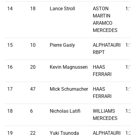
14
18
Lance Stroll
ASTON
1:19
MARTIN
ARAMCO
MERCEDES
15
10
Pierre Gasly
ALPHATAURI
1:19
RBPT
16
20
Kevin Magnussen
HAAS
1:19
FERRARI
17
47
Mick Schumacher
HAAS
1:19
FERRARI
18
6
Nicholas Latifi
WILLIAMS
1:20
MERCEDES
19
22
Yuki Tsunoda
ALPHATAURI
1:20