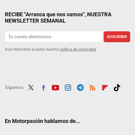
RECIBE "Arranca que nos vamos", NUESTRA
NEWSLETTER SEMANAL
SUSCRIBIR
Suscribiéndote aceptas nuestra
política de privacidad
Síguenos
Twit
Fac
Yout
Inst
Tele
RSS
Flip
Tikt
ter
ebo
ube
agra
gra
boar
ok
ok
m
m
d
En Motorpasión hablamos de...