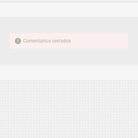
FACEBOOK
TWITTER
FLIPBOARD
E-
WHATSAPP
MAIL
Comentarios cerrados