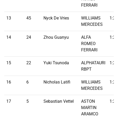
FERRARI
13
45
Nyck De Vries
WILLIAMS
1:22
MERCEDES
14
24
Zhou Guanyu
ALFA
1:22
ROMEO
FERRARI
15
22
Yuki Tsunoda
ALPHATAURI
1:22
RBPT
16
6
Nicholas Latifi
WILLIAMS
1:22
MERCEDES
17
5
Sebastian Vettel
ASTON
1:22
MARTIN
ARAMCO