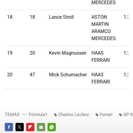
MERCEDES
18
18
Lance Stroll
ASTON
1:22
MARTIN
ARAMCO
MERCEDES
19
20
Kevin Magnussen
HAAS
1:22
FERRARI
20
47
Mick Schumacher
HAAS
1:23
FERRARI
TEMAS
Fórmula1
Charles Leclerc
Ferrari
GP It