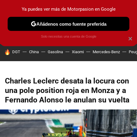
Ya puedes ver más de Motorpasion en Google
PRUEBAS
COCHES ELÉCTRICOS
OBSERVATORIO
F1
Añádenos como fuente preferida
Solo necesitas una cuenta de Google
×
HOY SE HABLA DE
DGT
China
Gasolina
Xiaomi
Mercedes-Benz
Peug
Charles Leclerc desata la locura con
una pole position roja en Monza y a
Fernando Alonso le anulan su vuelta