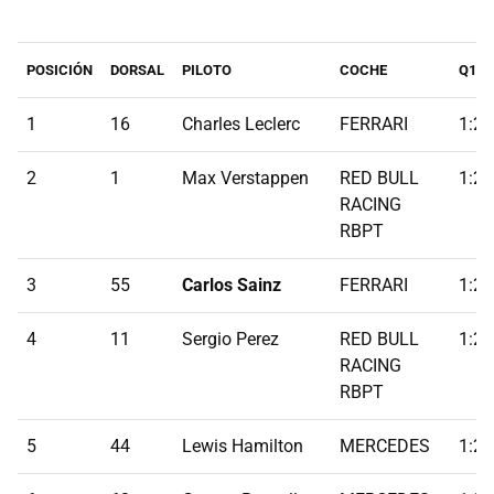
POSICIÓN
DORSAL
PILOTO
COCHE
Q1
1
16
Charles Leclerc
FERRARI
1:21
2
1
Max Verstappen
RED BULL
1:20
RACING
RBPT
3
55
Carlos Sainz
FERRARI
1:21
4
11
Sergio Perez
RED BULL
1:21
RACING
RBPT
5
44
Lewis Hamilton
MERCEDES
1:22