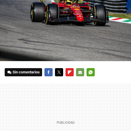
Sin comentarios
FACEBOOK
TWITTER
FLIPBOARD
E-
WHATSAPP
MAIL