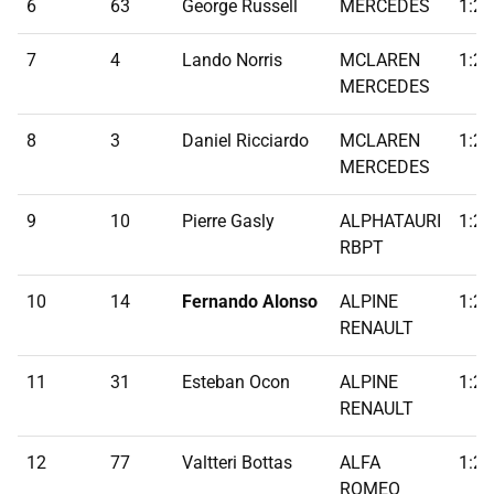
6
63
George Russell
MERCEDES
1:21
7
4
Lando Norris
MCLAREN
1:22
MERCEDES
8
3
Daniel Ricciardo
MCLAREN
1:22
MERCEDES
9
10
Pierre Gasly
ALPHATAURI
1:22
RBPT
10
14
Fernando Alonso
ALPINE
1:22
RENAULT
11
31
Esteban Ocon
ALPINE
1:22
RENAULT
12
77
Valtteri Bottas
ALFA
1:22
ROMEO