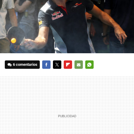
6 comentarios
FACEBOOK
TWITTER
FLIPBOARD
E-
WHATSAPP
MAIL