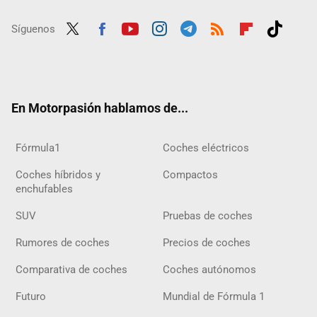
Síguenos
Twit
Fac
Yout
Inst
Tele
RSS
Flip
Tikt
ter
ebo
ube
agra
gra
boar
ok
ok
m
m
d
En Motorpasión hablamos de...
Fórmula1
Coches eléctricos
Coches híbridos y
Compactos
enchufables
SUV
Pruebas de coches
Rumores de coches
Precios de coches
Comparativa de coches
Coches autónomos
Futuro
Mundial de Fórmula 1