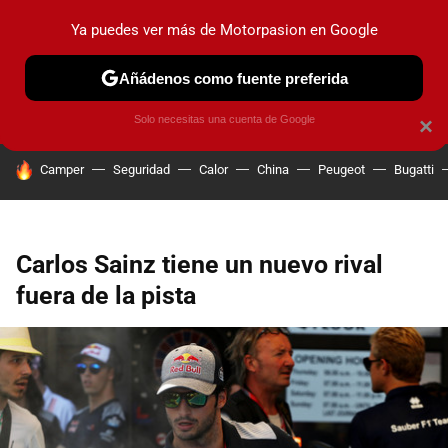
Ya puedes ver más de Motorpasion en Google
PRUEBAS
COCHES ELÉCTRICOS
OBSERVATORIO
F1
Añádenos como fuente preferida
Solo necesitas una cuenta de Google
×
HOY SE HABLA DE
Camper
Seguridad
Calor
China
Peugeot
Bugatti
Carlos Sainz tiene un nuevo rival
fuera de la pista