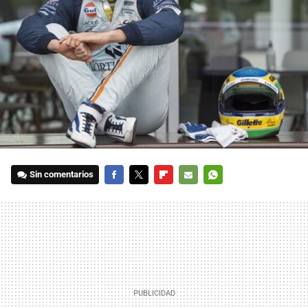
Sin comentarios
FACEBOOK
TWITTER
FLIPBOARD
E-
WHATSAPP
MAIL