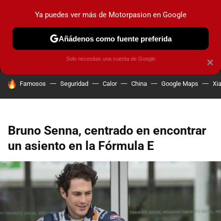
Ya puedes ver más de Motorpasion en Google
MENÚ
NUEVO
Añádenos como fuente preferida
PRUEBAS
COCHES ELÉCTRICOS
OBSERVATORIO
F1
Solo necesitas una cuenta de Google
×
HOY SE HABLA DE
Famosos
Seguridad
Calor
China
Google Maps
Xi
Bruno Senna, centrado en encontrar
un asiento en la Fórmula E