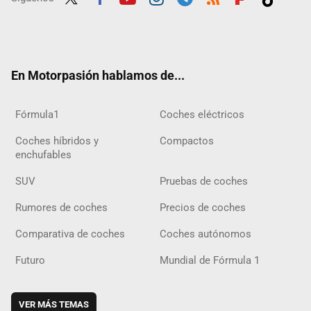
Twit
Fac
Yout
Inst
Tele
RSS
Flip
Tikt
ter
ebo
ube
agra
gra
boar
ok
ok
m
m
d
En Motorpasión hablamos de...
Fórmula1
Coches eléctricos
Coches híbridos y
Compactos
enchufables
SUV
Pruebas de coches
Rumores de coches
Precios de coches
Comparativa de coches
Coches autónomos
Futuro
Mundial de Fórmula 1
VER MÁS TEMAS