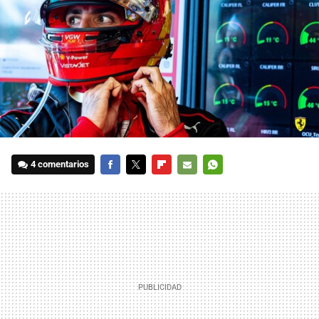
4 comentarios
FACEBOOK
TWITTER
FLIPBOARD
E-
WHATSAPP
MAIL