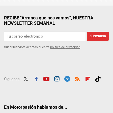
RECIBE "Arranca que nos vamos", NUESTRA
NEWSLETTER SEMANAL
SUSCRIBIR
Suscribiéndote aceptas nuestra
política de privacidad
Síguenos
Twit
Fac
Yout
Inst
Tele
RSS
Flip
Tikt
ter
ebo
ube
agra
gra
boar
ok
ok
m
m
d
En Motorpasión hablamos de...