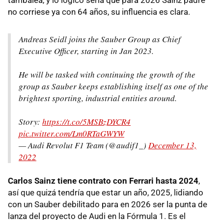
tambalea, y lo lógico sería que para 2026 Sainz padre
no corriese ya con 64 años, su influencia es clara.
Andreas Seidl joins the Sauber Group as Chief
Executive Officer, starting in Jan 2023.
He will be tasked with continuing the growth of the
group as Sauber keeps establishing itself as one of the
brightest sporting, industrial entities around.
Story:
https://t.co/5MSBzDYCR4
pic.twitter.com/Lm0RTaGWYW
— Audi Revolut F1 Team (@audif1_)
December 13,
2022
Carlos Sainz tiene contrato con Ferrari hasta 2024
,
así que quizá tendría que estar un año, 2025, lidiando
con un Sauber debilitado para en 2026 ser la punta de
lanza del proyecto de Audi en la Fórmula 1. Es el