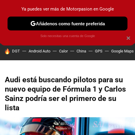
Ya puedes ver más de Motorpasion en Google
PRUEBAS
COCHES ELÉCTRICOS
OBSERVATORIO
F1
Añádenos como fuente preferida
Solo necesitas una cuenta de Google
×
HOY SE HABLA DE
DGT
Android Auto
Calor
China
GPS
Google Maps
Audi está buscando pilotos para su
nuevo equipo de Fórmula 1 y Carlos
Sainz podría ser el primero de su
lista