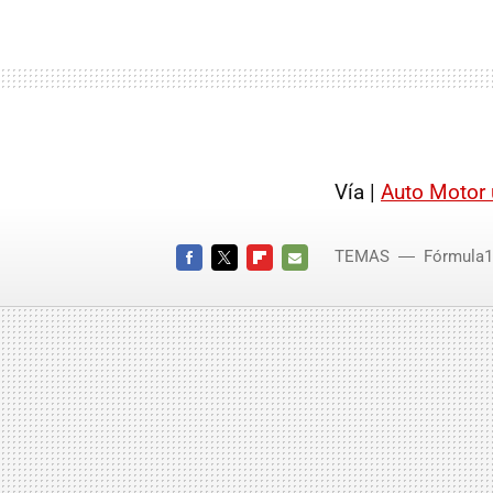
Vía |
Auto Motor 
TEMAS
Fórmula1
FACEBOOK
TWITTER
FLIPBOARD
E-
MAIL