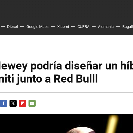
Diésel
Google Maps
Xiaomi
CUPRA
Alemania
Bugatt
ewey podría diseñar un hí
niti junto a Red Bulll
FACEBOOK
TWITTER
FLIPBOARD
E-
MAIL