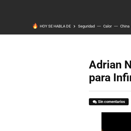
HOY SE HABLA DE
Seguridad
Calor
China
Adrian N
para Infi
Sin comentarios