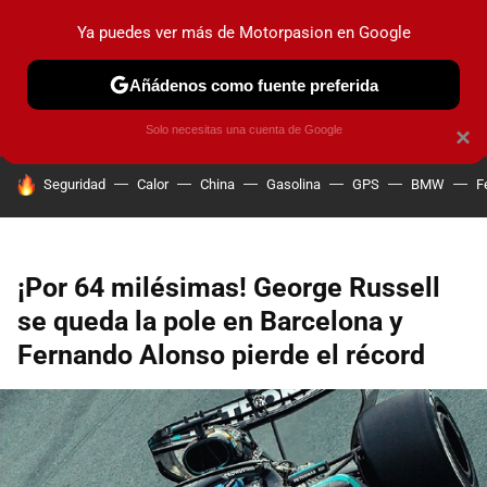
Ya puedes ver más de Motorpasion en Google
PRUEBAS
COCHES ELÉCTRICOS
OBSERVATORIO
F1
Añádenos como fuente preferida
Solo necesitas una cuenta de Google
×
HOY SE HABLA DE
Seguridad
Calor
China
Gasolina
GPS
BMW
F
¡Por 64 milésimas! George Russell
se queda la pole en Barcelona y
Fernando Alonso pierde el récord