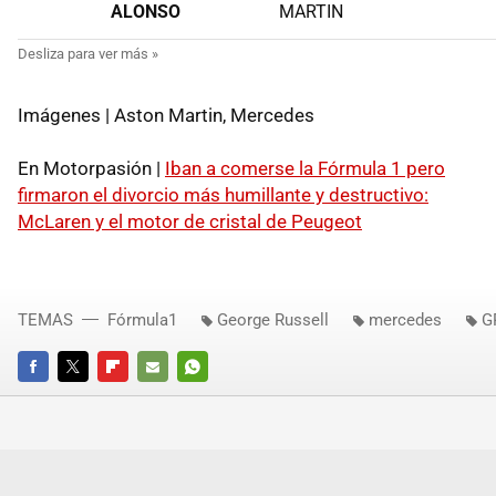
ALONSO
MARTIN
Imágenes | Aston Martin, Mercedes
En Motorpasión |
Iban a comerse la Fórmula 1 pero
firmaron el divorcio más humillante y destructivo:
McLaren y el motor de cristal de Peugeot
TEMAS
Fórmula1
George Russell
mercedes
G
FACEBOOK
TWITTER
FLIPBOARD
E-
WHATSAPP
MAIL