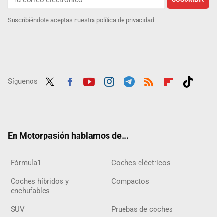
Suscribiéndote aceptas nuestra
política de privacidad
Síguenos
Twit
Fac
Yout
Inst
Tele
RSS
Flip
Tikt
ter
ebo
ube
agra
gra
boar
ok
ok
m
m
d
En Motorpasión hablamos de...
Fórmula1
Coches eléctricos
Coches híbridos y
Compactos
enchufables
SUV
Pruebas de coches