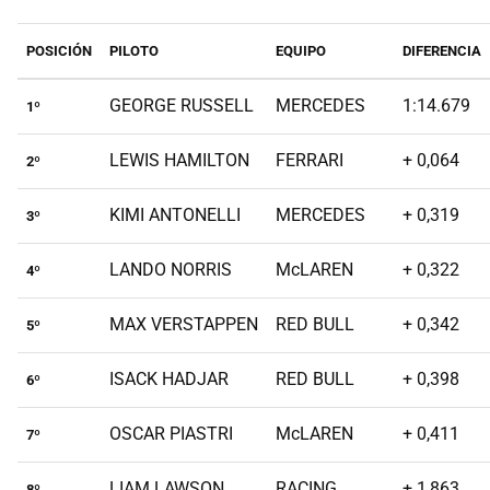
POSICIÓN
PILOTO
EQUIPO
DIFERENCIA
GEORGE RUSSELL
MERCEDES
1:14.679
1º
LEWIS HAMILTON
FERRARI
+ 0,064
2º
KIMI ANTONELLI
MERCEDES
+ 0,319
3º
LANDO NORRIS
McLAREN
+ 0,322
4º
MAX VERSTAPPEN
RED BULL
+ 0,342
5º
ISACK HADJAR
RED BULL
+ 0,398
6º
OSCAR PIASTRI
McLAREN
+ 0,411
7º
LIAM LAWSON
RACING
+ 1,863
8º