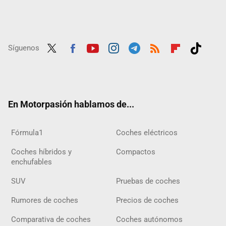
Síguenos
Twit
Fac
Yout
Inst
Tele
RSS
Flip
Tikt
ter
ebo
ube
agra
gra
boar
ok
ok
m
m
d
En Motorpasión hablamos de...
Fórmula1
Coches eléctricos
Coches híbridos y
Compactos
enchufables
SUV
Pruebas de coches
Rumores de coches
Precios de coches
Comparativa de coches
Coches autónomos