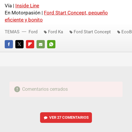
Vía |
Inside Line
En Motorpasión |
Ford Start Concept, pequeño
eficiente y bonito
TEMAS
Ford
Ford Ka
Ford Start Concept
EcoB
FACEBOOK
TWITTER
FLIPBOARD
E-
WHATSAPP
MAIL
Comentarios cerrados
VER
27 COMENTARIOS