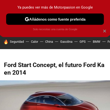
Ya puedes ver más de Motorpasion en Google
PRUEBAS
COCHES ELÉCTRICOS
OBSERVATORIO
F1
Añádenos como fuente preferida
Solo necesitas una cuenta de Google
×
HOY SE HABLA DE
Seguridad
Calor
China
Gasolina
GPS
BMW
F
Ford Start Concept, el futuro Ford Ka
en 2014