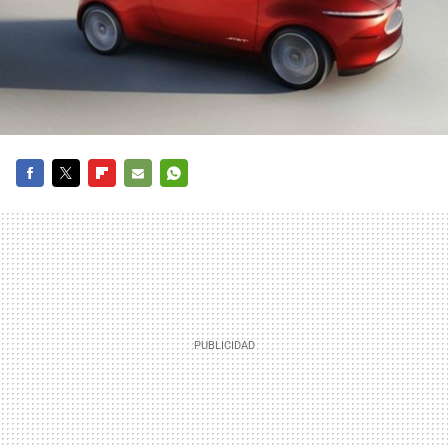
FACEBOOK
TWITTER
FLIPBOARD
E-
WHATSAPP
MAIL