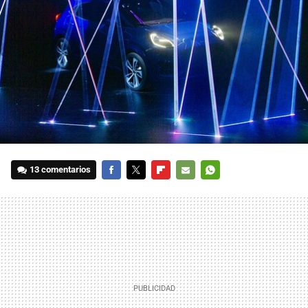
13 comentarios
FACEBOOK
TWITTER
FLIPBOARD
E-
WHATSAPP
MAIL