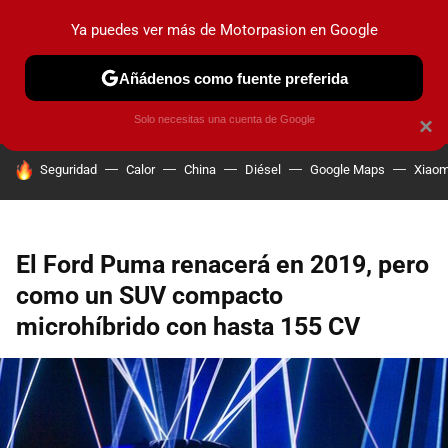
Ya puedes ver más de Motorpasion en Google
PRUEBAS
COCHES ELÉCTRICOS
OBSERVATORIO
F1
Añádenos como fuente preferida
Solo necesitas una cuenta de Google
×
HOY SE HABLA DE
Seguridad
Calor
China
Diésel
Google Maps
Xiaom
El Ford Puma renacerá en 2019, pero
como un SUV compacto
microhíbrido con hasta 155 CV