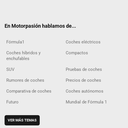
Twit
Fac
Yout
Inst
Tele
RSS
Flip
Tikt
ter
ebo
ube
agra
gra
boar
ok
ok
m
m
d
En Motorpasión hablamos de...
Fórmula1
Coches eléctricos
Coches híbridos y
Compactos
enchufables
SUV
Pruebas de coches
Rumores de coches
Precios de coches
Comparativa de coches
Coches autónomos
Futuro
Mundial de Fórmula 1
VER MÁS TEMAS