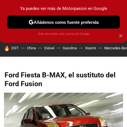
Ya puedes ver más de Motorpasion en Google
PRUEBAS
COCHES ELÉCTRICOS
OBSERVATORIO
F1
Añádenos como fuente preferida
Solo necesitas una cuenta de Google
×
HOY SE HABLA DE
DGT
China
Diésel
Gasolina
Xiaomi
Mercedes-Be
Ford Fiesta B-MAX, el sustituto del
Ford Fusion