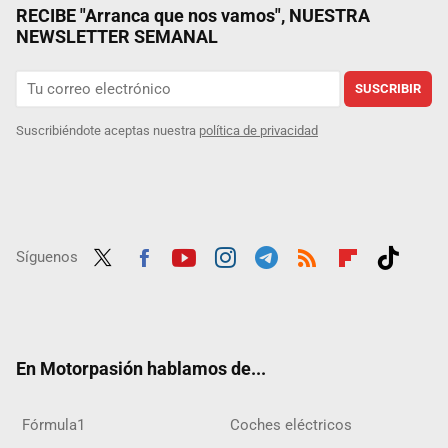
RECIBE "Arranca que nos vamos", NUESTRA
NEWSLETTER SEMANAL
SUSCRIBIR
Suscribiéndote aceptas nuestra
política de privacidad
Síguenos
Twit
Fac
Yout
Inst
Tele
RSS
Flip
Tikt
ter
ebo
ube
agra
gra
boar
ok
ok
m
m
d
En Motorpasión hablamos de...
Fórmula1
Coches eléctricos