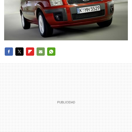
FACEBOOK
TWITTER
FLIPBOARD
E-
WHATSAPP
MAIL