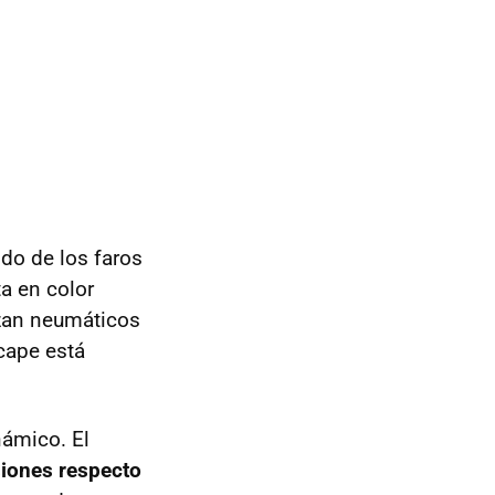
do de los faros
ta en color
alzan neumáticos
scape está
námico. El
siones respecto