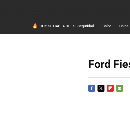
HOY SE HABLA DE
Seguridad
Calor
China
Ford Fie
FACEBOOK
TWITTER
FLIPBOARD
E-
MAIL