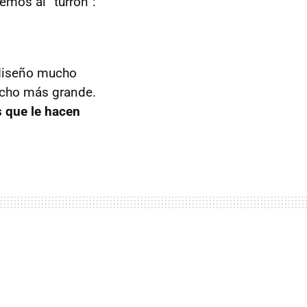
emos al “turrón”:
n diseño mucho
ucho más grande.
s que le hacen