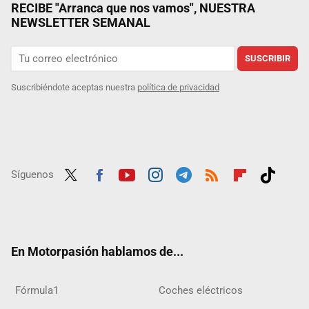
RECIBE "Arranca que nos vamos", NUESTRA
NEWSLETTER SEMANAL
SUSCRIBIR
Suscribiéndote aceptas nuestra
política de privacidad
Síguenos
Twit
Fac
Yout
Inst
Tele
RSS
Flip
Tikt
ter
ebo
ube
agra
gra
boar
ok
ok
m
m
d
En Motorpasión hablamos de...
Fórmula1
Coches eléctricos