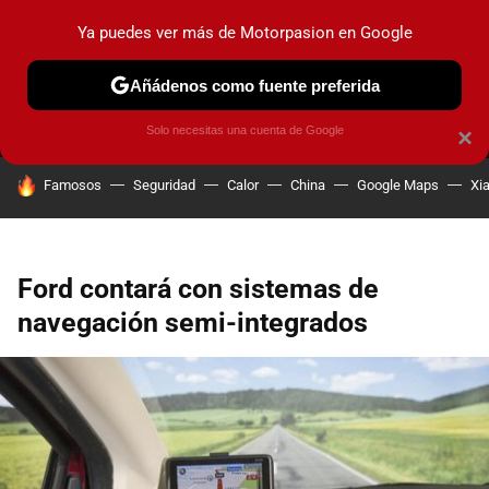
Ya puedes ver más de Motorpasion en Google
MENÚ
NUEVO
Añádenos como fuente preferida
PRUEBAS
COCHES ELÉCTRICOS
OBSERVATORIO
F1
Solo necesitas una cuenta de Google
×
HOY SE HABLA DE
Famosos
Seguridad
Calor
China
Google Maps
Xi
Ford contará con sistemas de
navegación semi-integrados