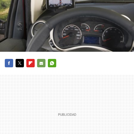
FACEBOOK
TWITTER
FLIPBOARD
E-
WHATSAPP
MAIL