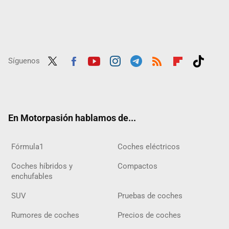
Síguenos
Twit
Fac
Yout
Inst
Tele
RSS
Flip
Tikt
ter
ebo
ube
agra
gra
boar
ok
ok
m
m
d
En Motorpasión hablamos de...
Fórmula1
Coches eléctricos
Coches híbridos y
Compactos
enchufables
SUV
Pruebas de coches
Rumores de coches
Precios de coches