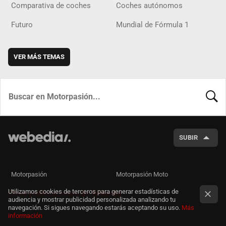
Comparativa de coches
Coches autónomos
Futuro
Mundial de Fórmula 1
VER MÁS TEMAS
BUSCA
SUBIR
Motorpasión
Motorpasión Moto
Utilizamos cookies de terceros para generar estadísticas de
Otras publicaciones de Webedia
audiencia y mostrar publicidad personalizada analizando tu
navegación. Si sigues navegando estarás aceptando su uso.
Más
información