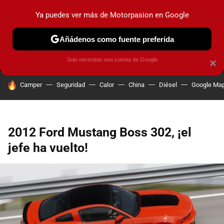
Ya puedes ver más de Motorpasion en Google
MENÚ
NUEVO
Añádenos como fuente preferida
PRUEBAS
COCHES ELÉCTRICOS
OBSERVATORIO
F1
Solo necesitas una cuenta de Google
×
HOY SE HABLA DE
Camper
Seguridad
Calor
China
Diésel
Google Ma
2012 Ford Mustang Boss 302, ¡el
jefe ha vuelto!