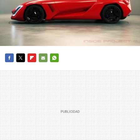
FACEBOOK
TWITTER
FLIPBOARD
E-
WHATSAPP
MAIL