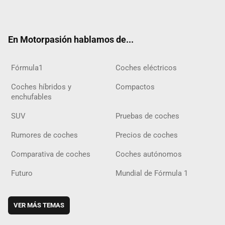
ter
ebo
ube
agra
gra
boar
ok
ok
m
m
d
En Motorpasión hablamos de...
Fórmula1
Coches eléctricos
Coches híbridos y
Compactos
enchufables
SUV
Pruebas de coches
Rumores de coches
Precios de coches
Comparativa de coches
Coches autónomos
Futuro
Mundial de Fórmula 1
VER MÁS TEMAS