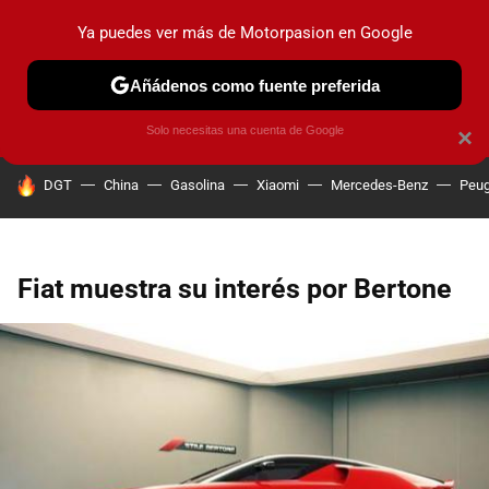
Ya puedes ver más de Motorpasion en Google
PRUEBAS
COCHES ELÉCTRICOS
OBSERVATORIO
F1
Añádenos como fuente preferida
Solo necesitas una cuenta de Google
×
HOY SE HABLA DE
DGT
China
Gasolina
Xiaomi
Mercedes-Benz
Peug
Fiat muestra su interés por Bertone