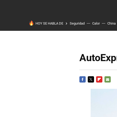
HOY SE HABLA DE
Seguridad
Calor
China
AutoExpr
FACEBOOK
TWITTER
FLIPBOARD
E-
MAIL