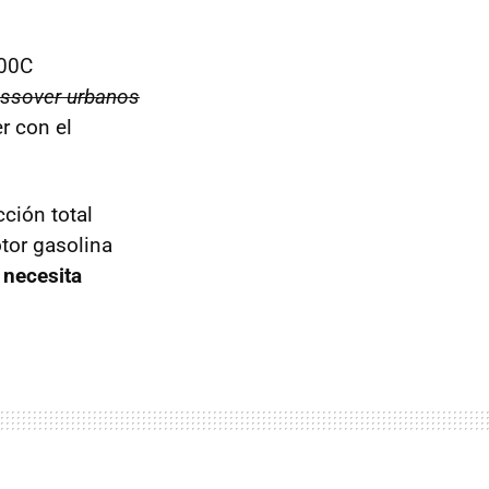
500C
ossover urbanos
r con el
cción total
otor gasolina
 necesita