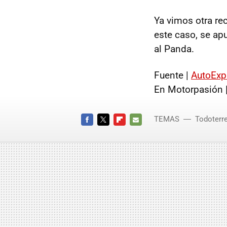
Ya vimos otra re
este caso, se ap
al Panda.
Fuente |
AutoExp
En Motorpasión 
TEMAS
Todoterr
FACEBOOK
TWITTER
FLIPBOARD
E-
MAIL