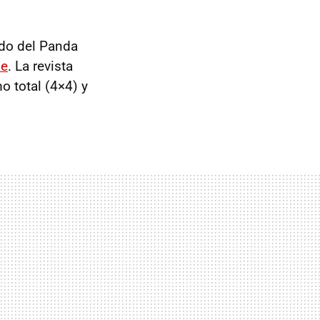
ado del Panda
ke
. La revista
o total (4×4) y