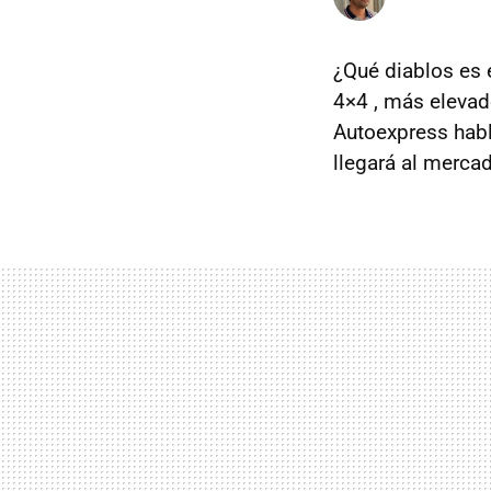
¿Qué diablos es 
4×4 , más elevad
Autoexpress habl
llegará al merca