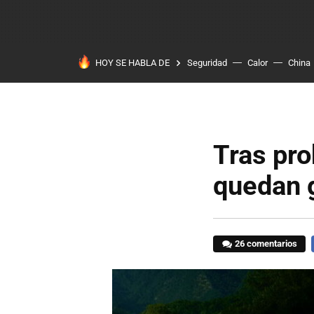
HOY SE HABLA DE
Seguridad
Calor
China
Tras pro
quedan g
26 comentarios