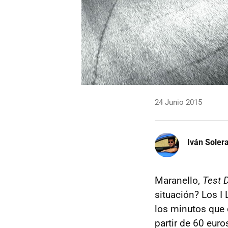
24 Junio 2015
Iván Soler
Maranello,
Test D
situación? Los I
los minutos que 
partir de 60 eur