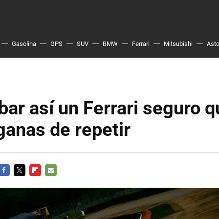
Gasolina
GPS
SUV
BMW
Ferrari
Mitsubishi
Asto
bar así un Ferrari seguro q
anas de repetir
FACEBOOK
TWITTER
FLIPBOARD
E-
MAIL