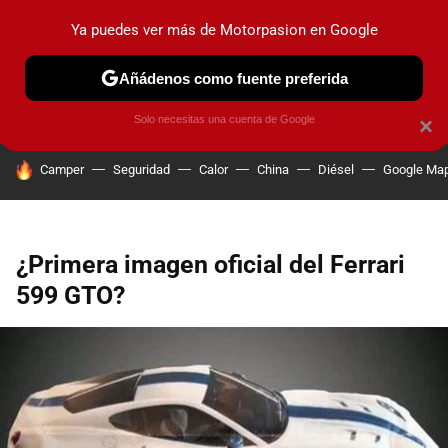
Ya puedes ver más de Motorpasion en Google
PRUEBAS
COCHES ELÉCTRICOS
OBSERVATORIO
F1
Añádenos como fuente preferida
Solo necesitas una cuenta de Google
×
HOY SE HABLA DE
Camper
Seguridad
Calor
China
Diésel
Google Ma
¿Primera imagen oficial del Ferrari
599 GTO?