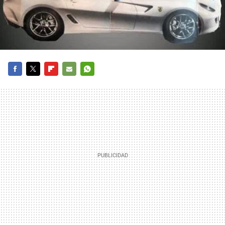
FACEBOOK
TWITTER
FLIPBOARD
E-
WHATSAPP
MAIL