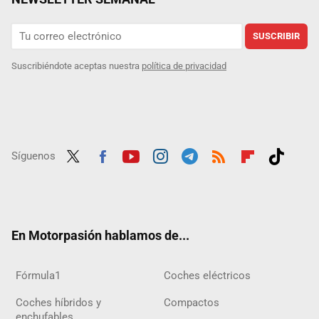
SUSCRIBIR
Suscribiéndote aceptas nuestra
política de privacidad
Síguenos
Twit
Fac
Yout
Inst
Tele
RSS
Flip
Tikt
ter
ebo
ube
agra
gra
boar
ok
ok
m
m
d
En Motorpasión hablamos de...
Fórmula1
Coches eléctricos
Coches híbridos y
Compactos
enchufables