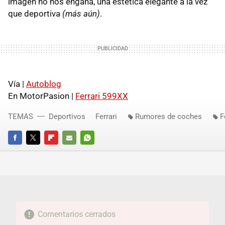
imagen no nos engaña, una estética elegante a la vez
que deportiva
(más aún)
.
Vía |
Autoblog
En MotorPasion |
Ferrari 599XX
TEMAS
Deportivos
Ferrari
Rumores de coches
F
FACEBOOK
TWITTER
FLIPBOARD
E-
WHATSAPP
MAIL
Comentarios cerrados