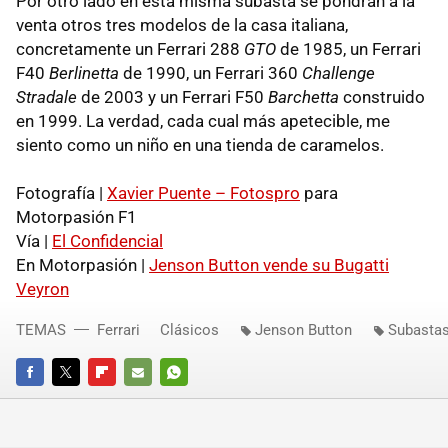
Por otro lado en esta misma subasta se pondrán a la
venta otros tres modelos de la casa italiana,
concretamente un Ferrari 288
GTO
de 1985, un Ferrari
F40
Berlinetta
de 1990, un Ferrari 360
Challenge
Stradale
de 2003 y un Ferrari F50
Barchetta
construido
en 1999. La verdad, cada cual más apetecible, me
siento como un niño en una tienda de caramelos.
Fotografía |
Xavier Puente – Fotospro
para
Motorpasión F1
Vía |
El Confidencial
En Motorpasión |
Jenson Button vende su Bugatti
Veyron
TEMAS
Ferrari
Clásicos
Jenson Button
Subastas
FACEBOOK
TWITTER
FLIPBOARD
E-
WHATSAPP
MAIL