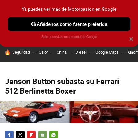
Ya puedes ver más de Motorpasion en Google
PRUEBAS
COCHES ELÉCTRICOS
OBSERVATORIO
F1
Añádenos como fuente preferida
Solo necesitas una cuenta de Google
×
HOY SE HABLA DE
Seguridad
Calor
China
Diésel
Google Maps
Xiaom
Jenson Button subasta su Ferrari
512 Berlinetta Boxer