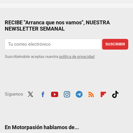
RECIBE "Arranca que nos vamos", NUESTRA
NEWSLETTER SEMANAL
SUSCRIBIR
Suscribiéndote aceptas nuestra
política de privacidad
Síguenos
Twit
Fac
Yout
Inst
Tele
RSS
Flip
Tikt
ter
ebo
ube
agra
gra
boar
ok
ok
m
m
d
En Motorpasión hablamos de...