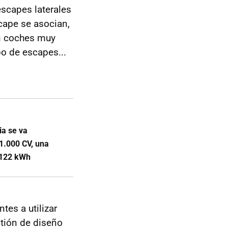
scapes laterales
scape se asocian,
on coches muy
o de escapes...
ria se va
1.000 CV, una
 122 kWh
tes a utilizar
stión de diseño