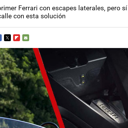
primer Ferrari con escapes laterales, pero sí 
calle con esta solución
CEBOOK
TWITTER
FLIPBOARD
E-
MAIL