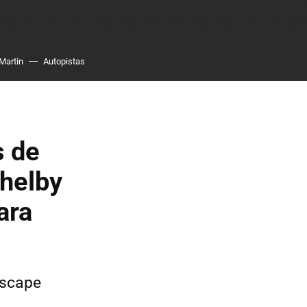
Martin
Autopistas
s de
Shelby
ara
escape