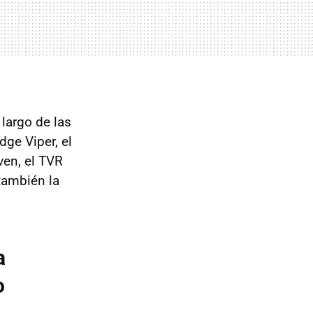
largo de las
dge Viper, el
ven, el TVR
también la
a
o