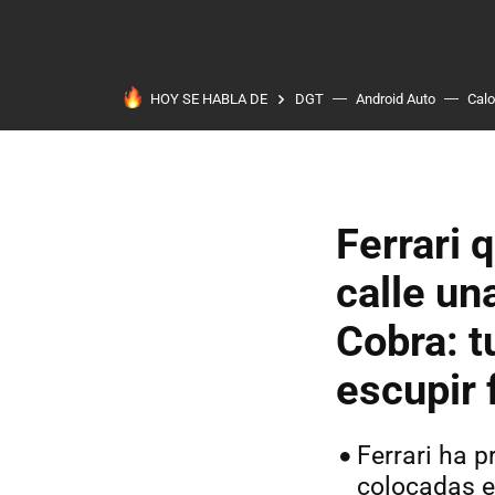
HOY SE HABLA DE
DGT
Android Auto
Calo
Ferrari 
calle un
Cobra: t
escupir 
Ferrari ha 
colocadas en