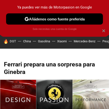
Ya puedes ver más de Motorpasion en Google
PRUEBAS
COCHES ELÉCTRICOS
OBSERVATORIO
F1
Añádenos como fuente preferida
Solo necesitas una cuenta de Google
×
HOY SE HABLA DE
DGT
China
Gasolina
Xiaomi
Mercedes-Benz
Peug
Ferrari prepara una sorpresa para
Ginebra