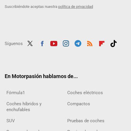
Suscribiéndote aceptas nuestra
política de privacidad
Síguenos
Twit
Fac
Yout
Inst
Tele
RSS
Flip
Tikt
ter
ebo
ube
agra
gra
boar
ok
ok
m
m
d
En Motorpasión hablamos de...
Fórmula1
Coches eléctricos
Coches híbridos y
Compactos
enchufables
SUV
Pruebas de coches