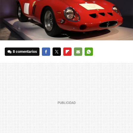
8 comentarios
FACEBOOK
TWITTER
FLIPBOARD
E-
WHATSAPP
MAIL