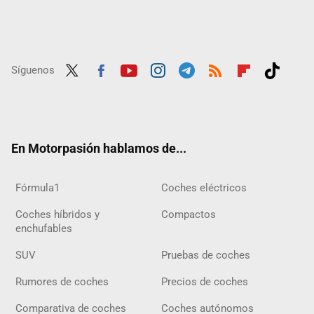
Síguenos
Twit
Fac
Yout
Inst
Tele
RSS
Flip
Tikt
ter
ebo
ube
agra
gra
boar
ok
ok
m
m
d
En Motorpasión hablamos de...
Fórmula1
Coches eléctricos
Coches híbridos y
Compactos
enchufables
SUV
Pruebas de coches
Rumores de coches
Precios de coches
Comparativa de coches
Coches autónomos