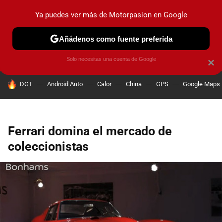
Ya puedes ver más de Motorpasion en Google
PRUEBAS
COCHES ELÉCTRICOS
OBSERVATORIO
F1
Añádenos como fuente preferida
Solo necesitas una cuenta de Google
×
HOY SE HABLA DE
DGT
Android Auto
Calor
China
GPS
Google Maps
Ferrari domina el mercado de
coleccionistas