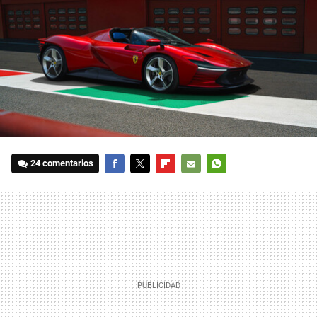
24 comentarios
FACEBOOK
TWITTER
FLIPBOARD
E-
WHATSAPP
MAIL