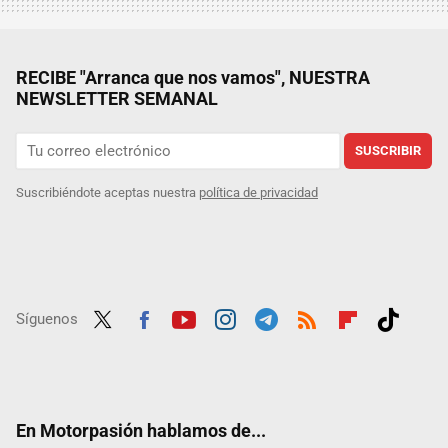
RECIBE "Arranca que nos vamos", NUESTRA
NEWSLETTER SEMANAL
SUSCRIBIR
Suscribiéndote aceptas nuestra
política de privacidad
Síguenos
Twit
Fac
Yout
Inst
Tele
RSS
Flip
Tikt
ter
ebo
ube
agra
gra
boar
ok
ok
m
m
d
En Motorpasión hablamos de...