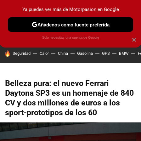
Ya puedes ver más de Motorpasion en Google
PRUEBAS
COCHES ELÉCTRICOS
OBSERVATORIO
F1
Añádenos como fuente preferida
Solo necesitas una cuenta de Google
×
HOY SE HABLA DE
Seguridad
Calor
China
Gasolina
GPS
BMW
F
Belleza pura: el nuevo Ferrari
Daytona SP3 es un homenaje de 840
CV y dos millones de euros a los
sport-prototipos de los 60