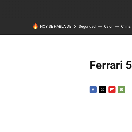
HOY SE HABLA DE
Seguridad
Calor
China
Ferrari
FACEBOOK
TWITTER
FLIPBOARD
E-
MAIL