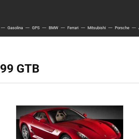
Gasolina
GPS
BMW
Ferrari
Mitsubishi
Porsche
 599 GTB