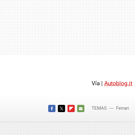
Vía |
Autoblog.it
TEMAS
Ferrari
FACEBOOK
TWITTER
FLIPBOARD
E-
MAIL