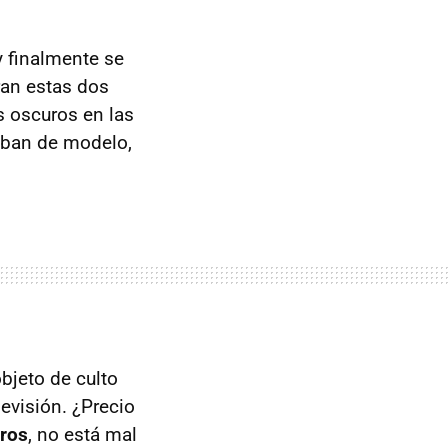
y finalmente se
ran estas dos
s oscuros en las
aban de modelo,
bjeto de culto
evisión. ¿Precio
uros
, no está mal