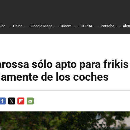
lor
China
Google Maps
Xiaomi
CUPRA
Porsche
Ale
rossa sólo apto para frikis
iamente de los coches
FACEBOOK
TWITTER
FLIPBOARD
E-
MAIL