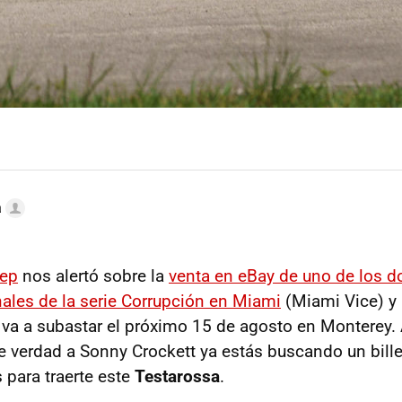
a
ep
nos alertó sobre la
venta en eBay de uno de los do
nales de la serie Corrupción en Miami
(Miami Vice) y 
e va a subastar el próximo 15 de agosto en Monterey. 
e verdad a Sonny Crockett ya estás buscando un bille
 para traerte este
Testarossa
.