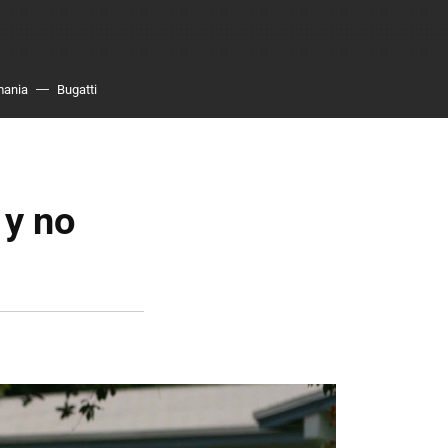
mania
Bugatti
 y no