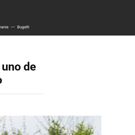
mania
Bugatti
, uno de
o