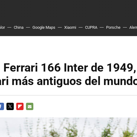
lor
China
Google Maps
Xiaomi
CUPRA
Porsche
Ale
l Ferrari 166 Inter de 1949
ari más antiguos del mund
ACEBOOK
TWITTER
FLIPBOARD
E-
MAIL