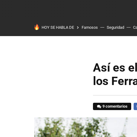
HOY SE HABLA DE
Famosos
Seguridad
Ca
Así es e
los Ferr
9 comentarios
F