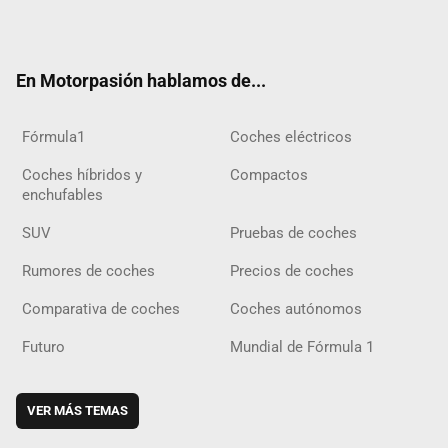
ter
ebo
ube
agra
gra
boar
ok
ok
m
m
d
En Motorpasión hablamos de...
Fórmula1
Coches eléctricos
Coches híbridos y
Compactos
enchufables
SUV
Pruebas de coches
Rumores de coches
Precios de coches
Comparativa de coches
Coches autónomos
Futuro
Mundial de Fórmula 1
VER MÁS TEMAS