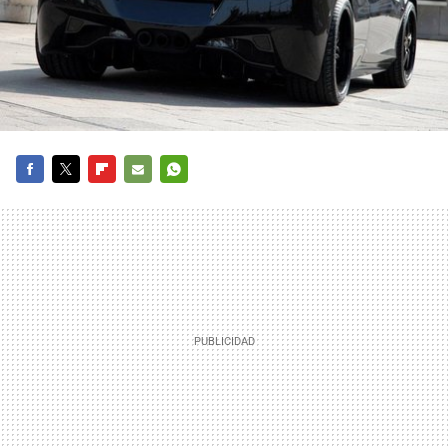
FACEBOOK
TWITTER
FLIPBOARD
E-
WHATSAPP
MAIL