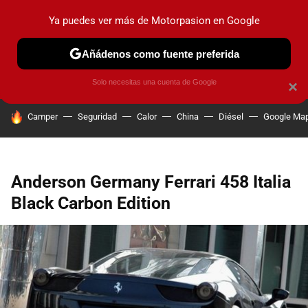
Ya puedes ver más de Motorpasion en Google
PRUEBAS
COCHES ELÉCTRICOS
OBSERVATORIO
F1
Añádenos como fuente preferida
Solo necesitas una cuenta de Google
×
HOY SE HABLA DE
Camper
Seguridad
Calor
China
Diésel
Google Ma
Anderson Germany Ferrari 458 Italia
Black Carbon Edition