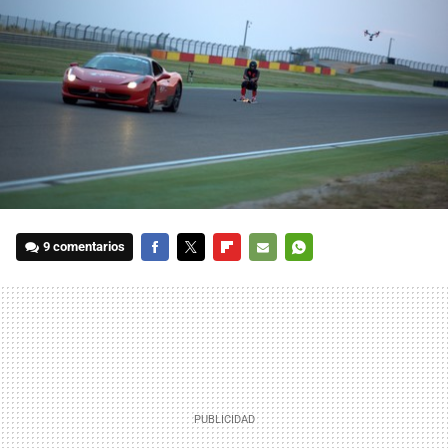
9 comentarios
FACEBOOK
TWITTER
FLIPBOARD
E-
WHATSAPP
MAIL