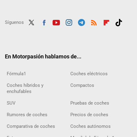
Síguenos
Twit
Fac
Yout
Inst
Tele
RSS
Flip
Tikt
ter
ebo
ube
agra
gra
boar
ok
ok
m
m
d
En Motorpasión hablamos de...
Fórmula1
Coches eléctricos
Coches híbridos y
Compactos
enchufables
SUV
Pruebas de coches
Rumores de coches
Precios de coches
Comparativa de coches
Coches autónomos