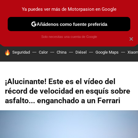
Ya puedes ver más de Motorpasion en Google
PRUEBAS
COCHES ELÉCTRICOS
OBSERVATORIO
F1
Añádenos como fuente preferida
Solo necesitas una cuenta de Google
×
HOY SE HABLA DE
Seguridad
Calor
China
Diésel
Google Maps
Xiaom
¡Alucinante! Este es el vídeo del
récord de velocidad en esquís sobre
asfalto... enganchado a un Ferrari