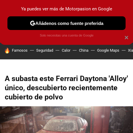
Ya puedes ver más de Motorpasion en Google
PRUEBAS
COCHES ELÉCTRICOS
OBSERVATORIO
F1
Añádenos como fuente preferida
Solo necesitas una cuenta de Google
×
HOY SE HABLA DE
Famosos
Seguridad
Calor
China
Google Maps
Xi
A subasta este Ferrari Daytona 'Alloy'
único, descubierto recientemente
cubierto de polvo