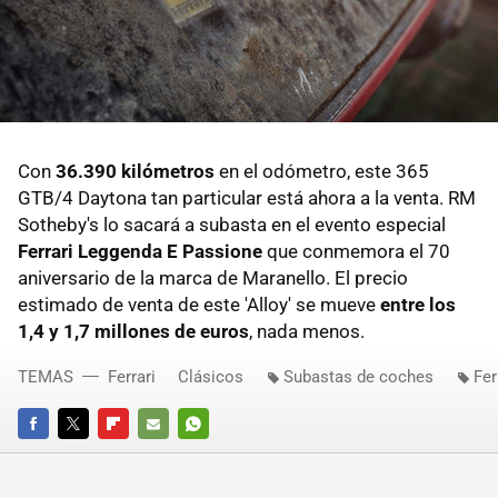
Con
36.390 kilómetros
en el odómetro, este 365
GTB/4 Daytona tan particular está ahora a la venta. RM
Sotheby's lo sacará a subasta en el evento especial
Ferrari Leggenda E Passione
que conmemora el 70
aniversario de la marca de Maranello. El precio
estimado de venta de este 'Alloy' se mueve
entre los
1,4 y 1,7 millones de euros
, nada menos.
TEMAS
Ferrari
Clásicos
Subastas de coches
Fer
FACEBOOK
TWITTER
FLIPBOARD
E-
WHATSAPP
MAIL