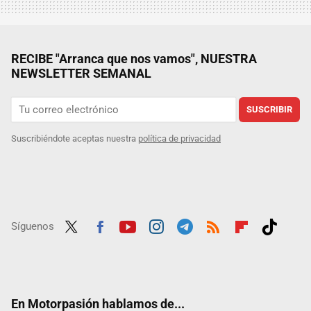
RECIBE "Arranca que nos vamos", NUESTRA
NEWSLETTER SEMANAL
SUSCRIBIR
Suscribiéndote aceptas nuestra
política de privacidad
Síguenos
Twit
Fac
Yout
Inst
Tele
RSS
Flip
Tikt
ter
ebo
ube
agra
gra
boar
ok
ok
m
m
d
En Motorpasión hablamos de...