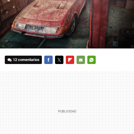
12 comentarios
FACEBOOK
TWITTER
FLIPBOARD
E-
WHATSAPP
MAIL