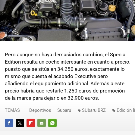
Pero aunque no haya demasiados cambios, el Special
Edition resulta un coche interesante en cuanto a precio,
puesto que se sitúa en 34.250 euros, exactamente lo
mismo que cuesta el acabado Executive pero
añadiendo el equipamiento adicional. Además a este
precio habría que restarle 1.250 euros de promoción
de la marca para dejarlo en 32.900 euros.
TEMAS
Deportivos
Subaru
SUbaru BRZ
Edición l
FACEBOOK
TWITTER
FLIPBOARD
E-
WHATSAPP