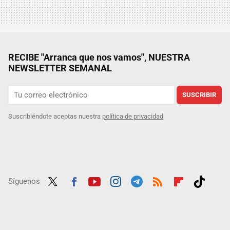
RECIBE "Arranca que nos vamos", NUESTRA
NEWSLETTER SEMANAL
SUSCRIBIR
Suscribiéndote aceptas nuestra
política de privacidad
Síguenos
Twit
Fac
Yout
Inst
Tele
RSS
Flip
Tikt
ter
ebo
ube
agra
gra
boar
ok
ok
m
m
d