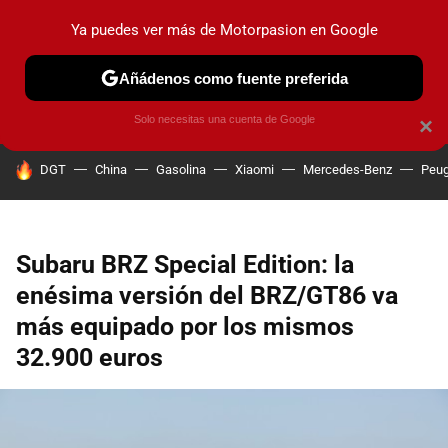
Ya puedes ver más de Motorpasion en Google
PRUEBAS
COCHES ELÉCTRICOS
OBSERVATORIO
F1
Añádenos como fuente preferida
Solo necesitas una cuenta de Google
×
HOY SE HABLA DE
DGT
China
Gasolina
Xiaomi
Mercedes-Benz
Peug
Subaru BRZ Special Edition: la
enésima versión del BRZ/GT86 va
más equipado por los mismos
32.900 euros