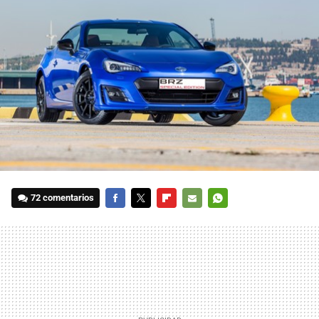
72 comentarios
FACEBOOK
TWITTER
FLIPBOARD
E-
WHATSAPP
MAIL