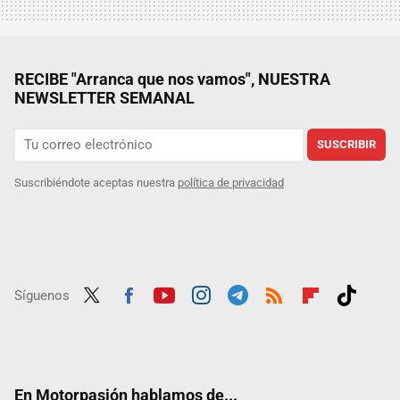
RECIBE "Arranca que nos vamos", NUESTRA
NEWSLETTER SEMANAL
SUSCRIBIR
Suscribiéndote aceptas nuestra
política de privacidad
Síguenos
Twit
Fac
Yout
Inst
Tele
RSS
Flip
Tikt
ter
ebo
ube
agra
gra
boar
ok
ok
m
m
d
En Motorpasión hablamos de...