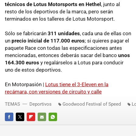
técnicos de Lotus Motorsports en Hethel
, junto al
resto de los deportivos de la marca, pero serán
terminados en los talleres de Lotus Motorsport.
Sólo se fabricarán
311 unidades
, cada una de ellas con
un
precio inicial de 117.000 euros
; si quieres pagar el
paquete Race con todas las especificaciones antes
mencionadas, entonces deberás sacar del banco
unos
164.300 euros
y regalárselos a Lotus para conducir
uno de estos deportivos.
En Motorpasión |
Lotus tiene el 3-Eleven en la
recámara, con versiones de circuito y calle
TEMAS
Deportivos
Goodwood Festival of Speed
Lo
FACEBOOK
TWITTER
FLIPBOARD
E-
WHATSAPP
MAIL