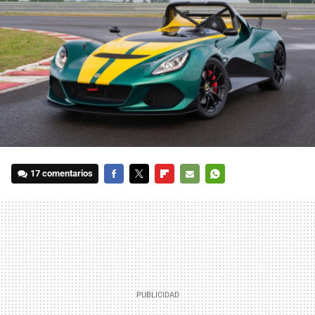
17 comentarios
FACEBOOK
TWITTER
FLIPBOARD
E-
WHATSAPP
MAIL