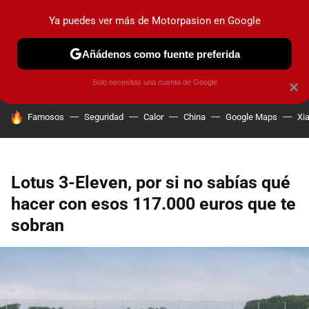
Ya puedes ver más de Motorpasion en Google
PRUEBAS
COCHES ELÉCTRICOS
OBSERVATORIO
F1
Añádenos como fuente preferida
Solo necesitas una cuenta de Google
×
HOY SE HABLA DE
Famosos
Seguridad
Calor
China
Google Maps
Xi
Lotus 3-Eleven, por si no sabías qué
hacer con esos 117.000 euros que te
sobran