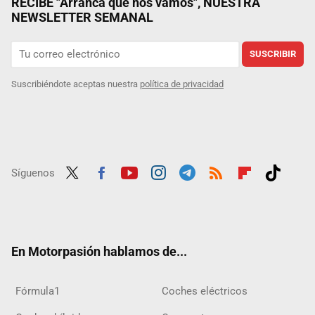
RECIBE "Arranca que nos vamos", NUESTRA
NEWSLETTER SEMANAL
SUSCRIBIR
Suscribiéndote aceptas nuestra
política de privacidad
Síguenos
Twit
Fac
Yout
Inst
Tele
RSS
Flip
Tikt
ter
ebo
ube
agra
gra
boar
ok
ok
m
m
d
En Motorpasión hablamos de...
Fórmula1
Coches eléctricos