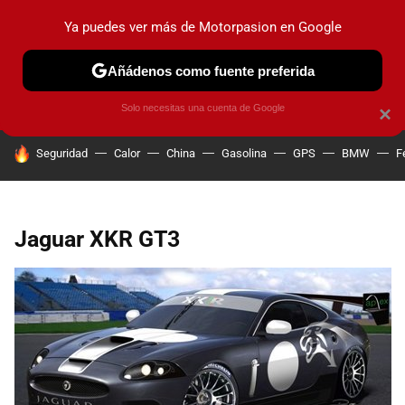
Ya puedes ver más de Motorpasion en Google
PRUEBAS
COCHES ELÉCTRICOS
OBSERVATORIO
F1
Añádenos como fuente preferida
Solo necesitas una cuenta de Google
×
HOY SE HABLA DE
Seguridad
Calor
China
Gasolina
GPS
BMW
F
Jaguar XKR GT3