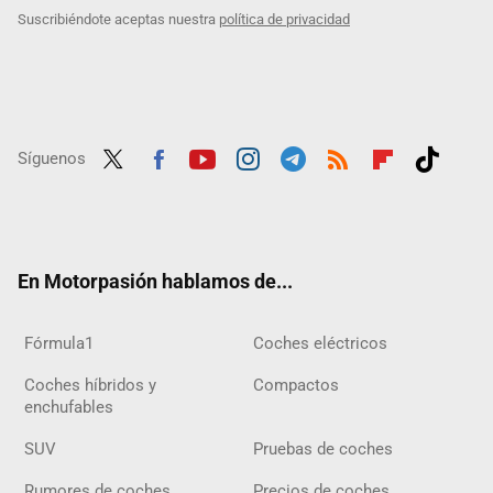
Suscribiéndote aceptas nuestra
política de privacidad
Síguenos
Twit
Fac
Yout
Inst
Tele
RSS
Flip
Tikt
ter
ebo
ube
agra
gra
boar
ok
ok
m
m
d
En Motorpasión hablamos de...
Fórmula1
Coches eléctricos
Coches híbridos y
Compactos
enchufables
SUV
Pruebas de coches
Rumores de coches
Precios de coches