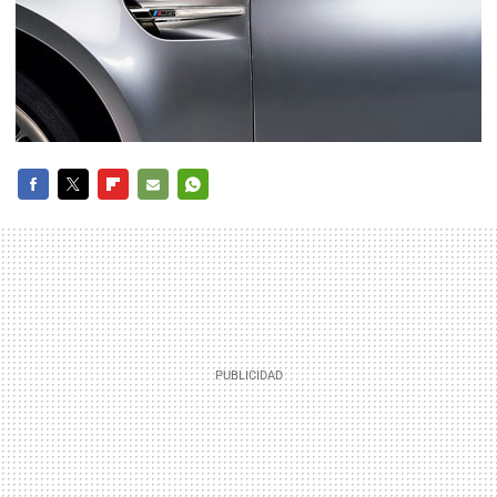
FACEBOOK
TWITTER
FLIPBOARD
E-
WHATSAPP
MAIL