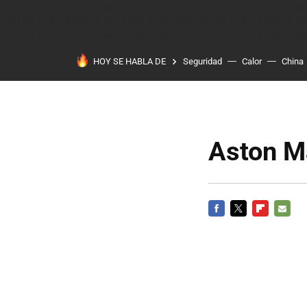
HOY SE HABLA DE
Seguridad
Calor
China
Aston Ma
FACEBOOK
TWITTER
FLIPBOARD
E-
MAIL